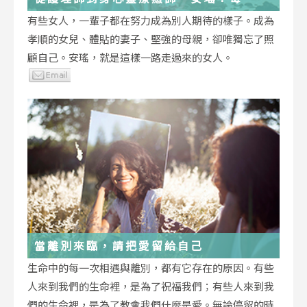
低谷，都能成為重生的起點
有些女人，一輩子都在努力成為別人期待的樣子。成為
孝順的女兒、體貼的妻子、堅強的母親，卻唯獨忘了照
顧自己。安瑤，就是這樣一路走過來的女人。
當離別來臨，請把愛留給自己
生命中的每一次相遇與離別，都有它存在的原因。有些
人來到我們的生命裡，是為了祝福我們；有些人來到我
們的生命裡，是為了教會我們什麼是愛。無論停留的時