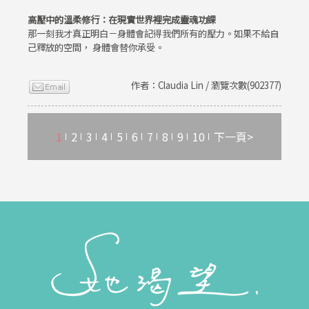
高壓中的溫柔修行：在現實世界裡完成靈魂功課
那一刻我才真正明白－身體會記得我們所有的壓力。如果不給自
己釋放的空間， 身體會替你承受。
作者：Claudia Lin / 瀏覽次數(902377)
1
2
3
4
5
6
7
8
9
10
下一頁>