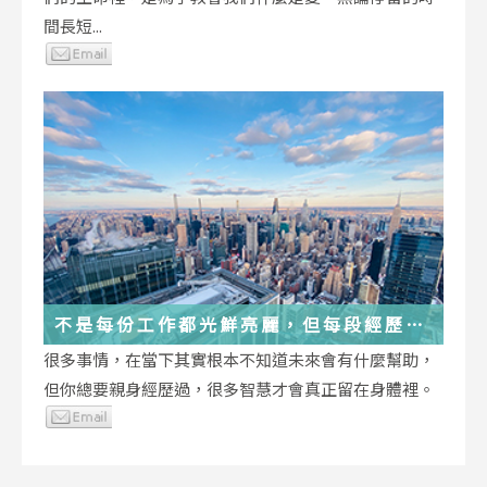
間長短...
不是每份工作都光鮮亮麗，但每段經歷都
在偷偷改變你
很多事情，在當下其實根本不知道未來會有什麼幫助，
但你總要親身經歷過，很多智慧才會真正留在身體裡。