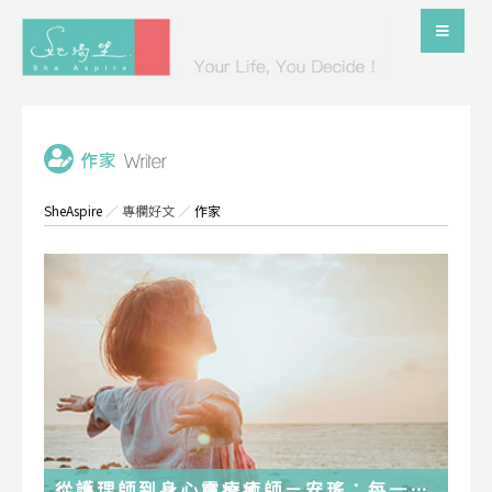
SheAspire
／
專欄好文
／
作家
從護理師到身心靈療癒師－安瑤：每一段