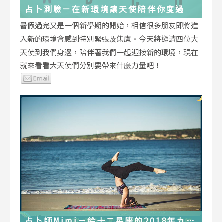
占卜測驗－在新環境讓天使陪伴你度過
暑假過完又是一個新學期的開始，相信很多朋友即將進
入新的環境會感到特別緊張及焦慮。今天將邀請四位大
天使到我們身邊，陪伴著我們一起迎接新的環境，現在
就來看看大天使們分別要帶來什麼力量吧！
占卜師Mimi－給十二星座的2018年九月