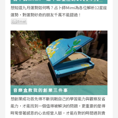
運勢小叮嚀
想知道九月運勢如何嗎？占卜師Mimi為各位解析12星座
運勢，對運勢好奇的朋友千萬不能錯過！
音樂盒教我的創業三件事
想創業成功首先得不斷挑戰自己的學習能力與觀察反省
能力，才能找到一個值得被解決的問題，更重要的是得
時常懷著感恩的心去經營人脈，才能在對的時間遇到貴