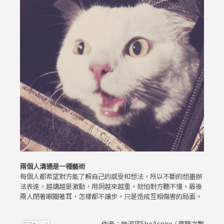
兩個人溝通是一種藝術
每個人都希望對方能了解自己的感受和想法，所以不斷的想盡辦
法表達，越講越是激動，用詞越來越重，就怕對方聽不懂，最後
兩人閉著眼關著耳，怎樣都不讓步，只是造成互相傷害的局面。
作者：她渴望SheAspire / 瀏覽次數