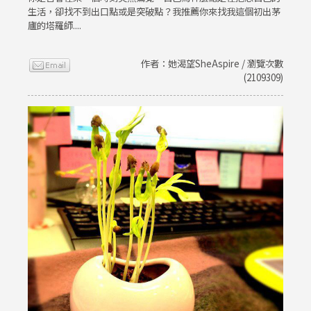
生活，卻找不到出口點或是突破點？我推薦你來找我這個初出茅
廬的塔羅師....
作者：她渴望SheAspire / 瀏覽次數
(2109309)