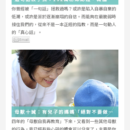
受歡迎的YouTuber「國民姐姐」金美敬
你曾經被「一句話」拯救過嗎？或許是陷入自暴自棄的
為跌落情緒深淵的你雪中送炭！
低潮，或許是苦於逐漸崩塌的自信。而能夠在最脆弱時
接住我們的，從來不是一本正經的指教，而是一句動人
的「真心話」。
母獸十誡：有兒子的媽媽「絕對不要做」
的十件事
四年的「母獸自我再教育」下來，又看到一些其他母獸
的行為，我已經有些心碎的體會可以分享了，主要是你