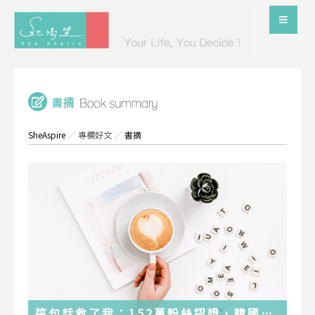
SheAspire
／
專欄好文
／
書摘
這句話救了我：152萬粉絲認證，韓國最