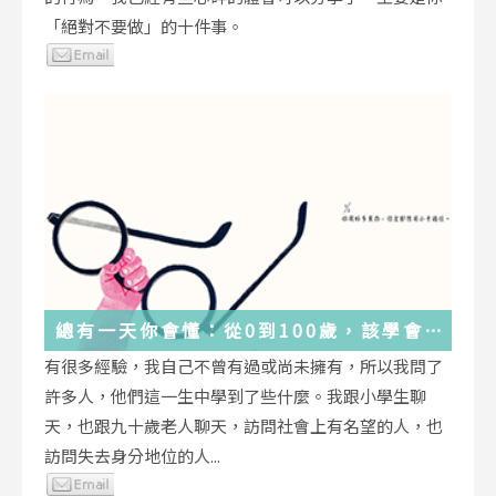
「絕對不要做」的十件事。
總有一天你會懂：從0到100歲，該學會
的人生大事，都在這些生活的小事裡了
有很多經驗，我自己不曾有過或尚未擁有，所以我問了
許多人，他們這一生中學到了些什麼。我跟小學生聊
天，也跟九十歲老人聊天，訪問社會上有名望的人，也
訪問失去身分地位的人...