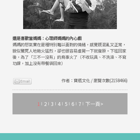
還是喜歡當媽媽：心理師媽媽的內心戲
媽媽的怒氣實在是種特別難以面對的情緒，感覺既混亂又正常，
貌似驚死人地砲火猛烈，卻也很容易虛晃一下就復原。下班回家
後，為了「三不一沒有」的鳥事火了（不收玩具、不洗澡、不寫
功課，加上沒有帶餐袋回來）
作者：寶瓶文化 / 瀏覽次數(2158466)
1
2
3
4
5
6
7
下一頁>