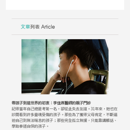
帶孩子到這世界的初衷：李佳燕醫師的親子門診
記得當年自己總是考第一名，卻從此失去友誼。31年來，她也在
診間看到許多靈魂受傷的孩子。那些為了獲得父母肯定，不斷逼
迫自己到無法喘息的孩子；那些完全孤立無援，只能靠講髒話、
學跆拳道自保的孩子。