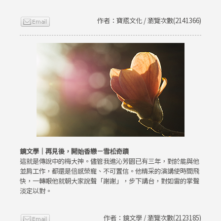
作者：寶瓶文化 / 瀏覽次數(2141366)
鏡文學｜再見後，開始香戀－雪松奇蹟
這就是傳說中的梅大神。儘管我進沁芳園已有三年，對於能與他
並肩工作，都還是倍感榮寵、不可置信。他精采的演講使時間飛
快，一轉眼他就朝大家說聲「謝謝」，步下講台，對如雷的掌聲
淡定以對。
作者：鏡文學 / 瀏覽次數(2123185)