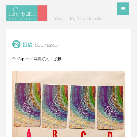
SheAspire
／
專欄好文
／
投稿