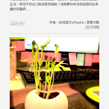
生活，卻找不到出口點或是突破點？我推薦你來找我這個初出茅
廬的塔羅師....
作者：她渴望SheAspire / 瀏覽次數
(2127389)