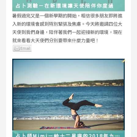
占卜測驗－在新環境讓天使陪伴你度過
暑假過完又是一個新學期的開始，相信很多朋友即將進
入新的環境會感到特別緊張及焦慮。今天將邀請四位大
天使到我們身邊，陪伴著我們一起迎接新的環境，現在
就來看看大天使們分別要帶來什麼力量吧！
占卜師Mimi－給十二星座的2018年九月