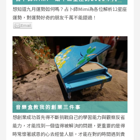
運勢小叮嚀
想知道九月運勢如何嗎？占卜師Mimi為各位解析12星座
運勢，對運勢好奇的朋友千萬不能錯過！
音樂盒教我的創業三件事
想創業成功首先得不斷挑戰自己的學習能力與觀察反省
能力，才能找到一個值得被解決的問題，更重要的是得
時常懷著感恩的心去經營人脈，才能在對的時間遇到貴