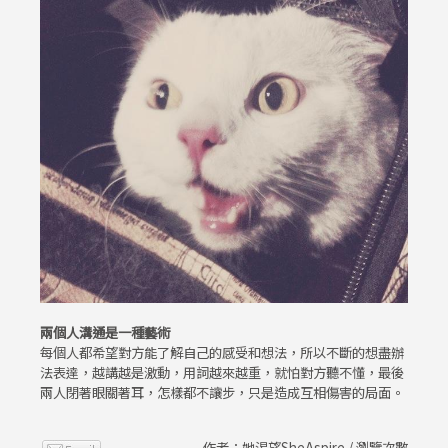
兩個人溝通是一種藝術
每個人都希望對方能了解自己的感受和想法，所以不斷的想盡辦
法表達，越講越是激動，用詞越來越重，就怕對方聽不懂，最後
兩人閉著眼關著耳，怎樣都不讓步，只是造成互相傷害的局面。
作者：她渴望SheAspire / 瀏覽次數