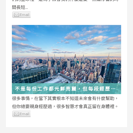
間長短...
不是每份工作都光鮮亮麗，但每段經歷都
在偷偷改變你
很多事情，在當下其實根本不知道未來會有什麼幫助，
但你總要親身經歷過，很多智慧才會真正留在身體裡。