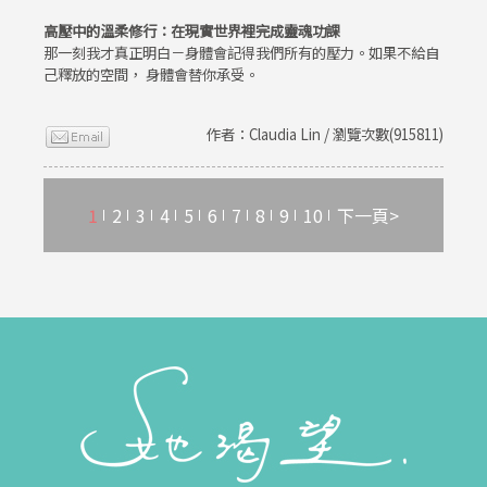
高壓中的溫柔修行：在現實世界裡完成靈魂功課
那一刻我才真正明白－身體會記得我們所有的壓力。如果不給自
己釋放的空間， 身體會替你承受。
作者：Claudia Lin / 瀏覽次數(915811)
1
2
3
4
5
6
7
8
9
10
下一頁>