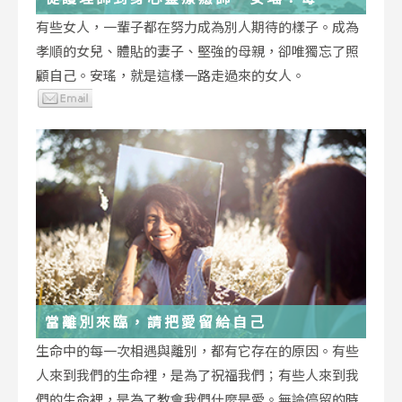
低谷，都能成為重生的起點
有些女人，一輩子都在努力成為別人期待的樣子。成為
孝順的女兒、體貼的妻子、堅強的母親，卻唯獨忘了照
顧自己。安瑤，就是這樣一路走過來的女人。
當離別來臨，請把愛留給自己
生命中的每一次相遇與離別，都有它存在的原因。有些
人來到我們的生命裡，是為了祝福我們；有些人來到我
們的生命裡，是為了教會我們什麼是愛。無論停留的時