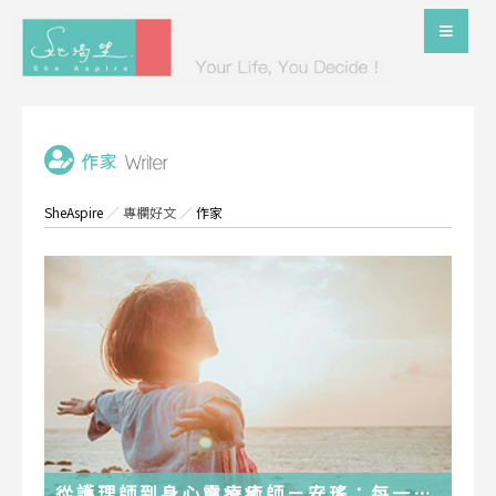
SheAspire
／
專欄好文
／
作家
從護理師到身心靈療癒師－安瑤：每一段