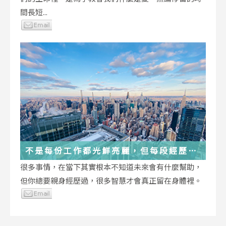
間長短...
不是每份工作都光鮮亮麗，但每段經歷都
在偷偷改變你
很多事情，在當下其實根本不知道未來會有什麼幫助，
但你總要親身經歷過，很多智慧才會真正留在身體裡。