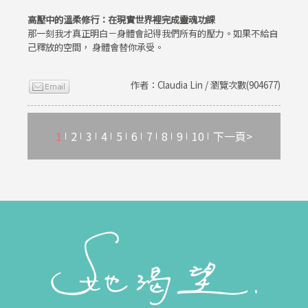
高壓中的溫柔修行：在現實世界裡完成靈魂功課
那一刻我才真正明白－身體會記得我們所有的壓力。如果不給自
己釋放的空間， 身體會替你承受。
作者：Claudia Lin / 瀏覽次數(904677)
1
2
3
4
5
6
7
8
9
10
下一頁>