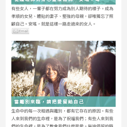
低谷，都能成為重生的起點
有些女人，一輩子都在努力成為別人期待的樣子。成為
孝順的女兒、體貼的妻子、堅強的母親，卻唯獨忘了照
顧自己。安瑤，就是這樣一路走過來的女人。
當離別來臨，請把愛留給自己
生命中的每一次相遇與離別，都有它存在的原因。有些
人來到我們的生命裡，是為了祝福我們；有些人來到我
們的生命裡，是為了教會我們什麼是愛。無論停留的時