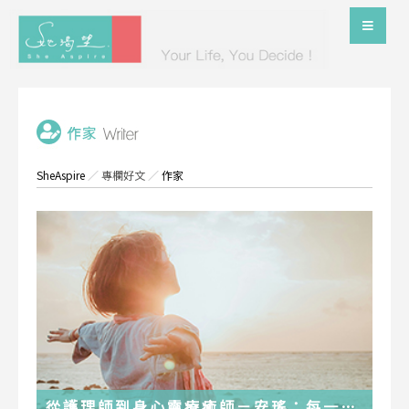
SheAspire
／
專欄好文
／
作家
從護理師到身心靈療癒師－安瑤：每一段