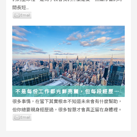
間長短...
不是每份工作都光鮮亮麗，但每段經歷都
在偷偷改變你
很多事情，在當下其實根本不知道未來會有什麼幫助，
但你總要親身經歷過，很多智慧才會真正留在身體裡。