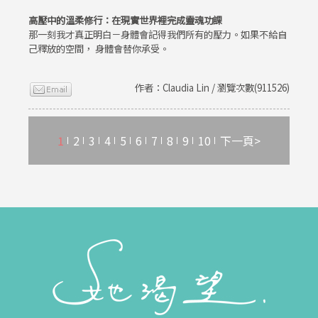
高壓中的溫柔修行：在現實世界裡完成靈魂功課
那一刻我才真正明白－身體會記得我們所有的壓力。如果不給自
己釋放的空間， 身體會替你承受。
作者：Claudia Lin / 瀏覽次數(911526)
1
2
3
4
5
6
7
8
9
10
下一頁>