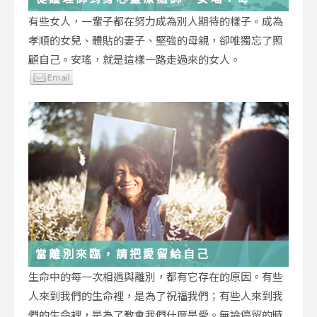
低谷，都能成為重生的起點
有些女人，一輩子都在努力成為別人期待的樣子。成為
孝順的女兒、體貼的妻子、堅強的母親，卻唯獨忘了照
顧自己。安瑤，就是這樣一路走過來的女人。
當離別來臨，請把愛留給自己
生命中的每一次相遇與離別，都有它存在的原因。有些
人來到我們的生命裡，是為了祝福我們；有些人來到我
們的生命裡，是為了教會我們什麼是愛。無論停留的時