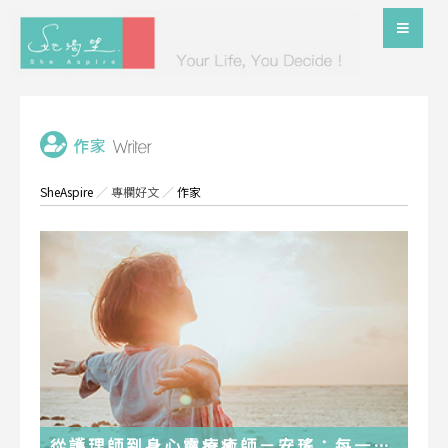
SheAspire
／
專欄好文
／
作家
從護理師到身心靈療癒師－安瑤：每一段