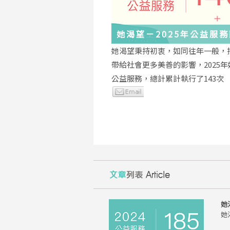
她渴望－2025年公益服
與感謝
她渴望秉持初衷，如同往年一般，
帶給社會更多美善的影響，2025
公益服務，總計累計執行了143次
她
她