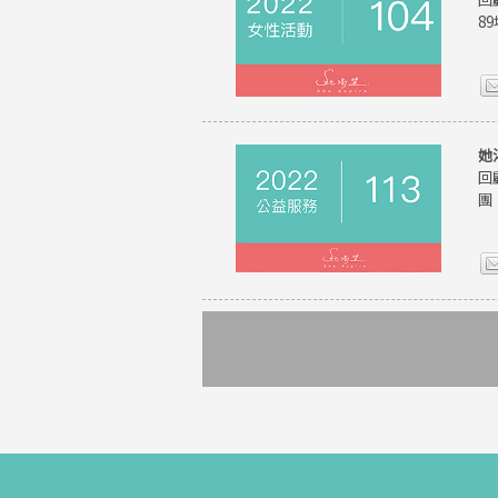
8
她
回
團