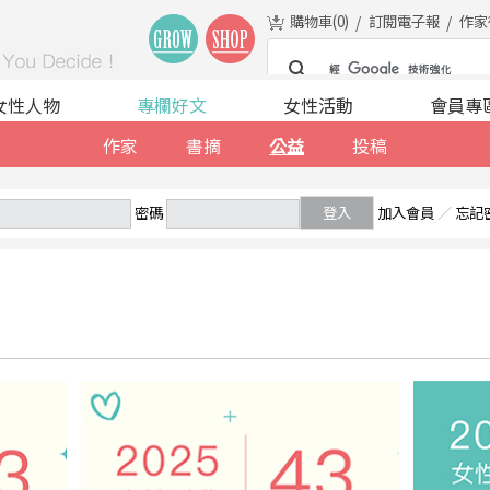
購物車(
0
)
訂閱電子報
作家
女性人物
專欄好文
女性活動
會員專
作家
書摘
公益
投稿
密碼
登入
加入會員
／
忘記