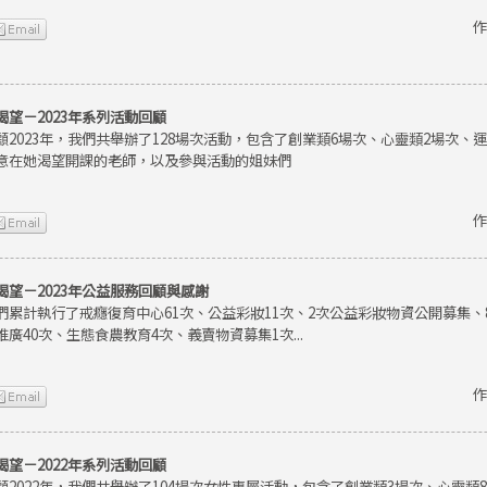
作
渴望－2023年系列活動回顧
顧2023年，我們共舉辦了128場次活動，包含了創業類6場次、心靈類2場次、
意在她渴望開課的老師，以及參與活動的姐妹們
作
渴望－2023年公益服務回顧與感謝
們累計執行了戒癮復育中心61次、公益彩妝11次、2次公益彩妝物資公開募集
推廣40次、生態食農教育4次、義賣物資募集1次...
作
渴望－2022年系列活動回顧
顧2022年，我們共舉辦了104場次女性專屬活動，包含了創業類3場次、心靈