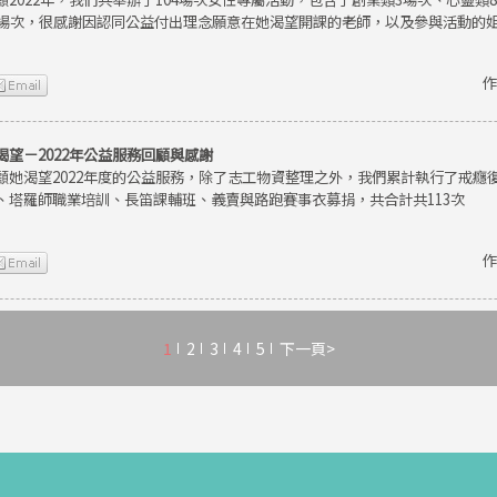
9場次，很感謝因認同公益付出理念願意在她渴望開課的老師，以及參與活動的
作
渴望－2022年公益服務回顧與感謝
顧她渴望2022年度的公益服務，除了志工物資整理之外，我們累計執行了戒癮
、塔羅師職業培訓、長笛課輔班、義賣與路跑賽事衣募捐，共合計共113次
作
1
2
3
4
5
下一頁>