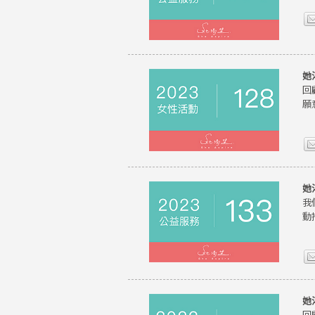
她
回
願
她
我
動
她
回