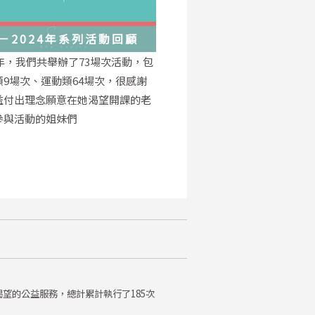
－2024年系列活動回顧
4年，我們共舉辦了73場次活動，包
類9場次、運動類64場次，很感謝
益付出理念願意在她渴望開課的老
參與活動的姐妹們
望的公益服務，總計累計執行了185次