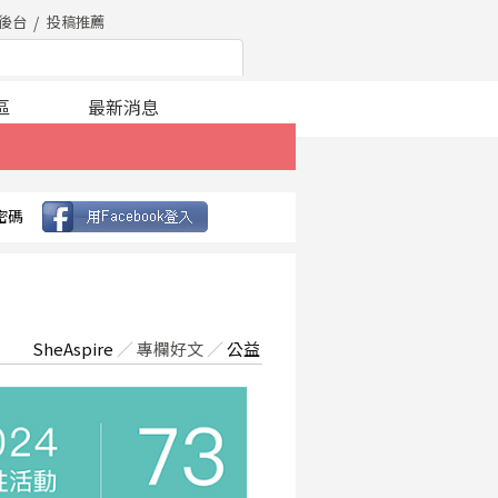
後台
投稿推薦
區
最新消息
密碼
SheAspire
／
專欄好文
／
公益