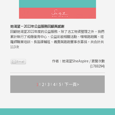
她渴望－2022年公益服務回顧與感謝
回顧她渴望2022年度的公益服務，除了志工物資整理之外，我們
累計執行了戒癮復育中心、公益彩妝相關活動、嘿嘿路跑團、塔
羅師職業培訓、長笛課輔班、義賣與路跑賽事衣募捐，共合計共
113次
作者：她渴望SheAspire / 瀏覽次數
(1769294)
1
2
3
4
5
下一頁>