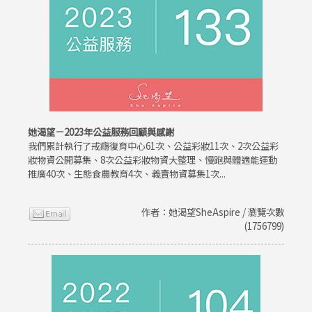
她渴望－2023年公益服務回顧與感謝
我們累計執行了戒癮復育中心61次、公益彩妝11次、2次公益彩
妝物資公開募集、8次公益彩妝物資大整理、慢跑與體適能運動
推廣40次、生態食農教育4次、義賣物資募集1次...
作者：她渴望SheAspire / 瀏覽次數
(1756799)