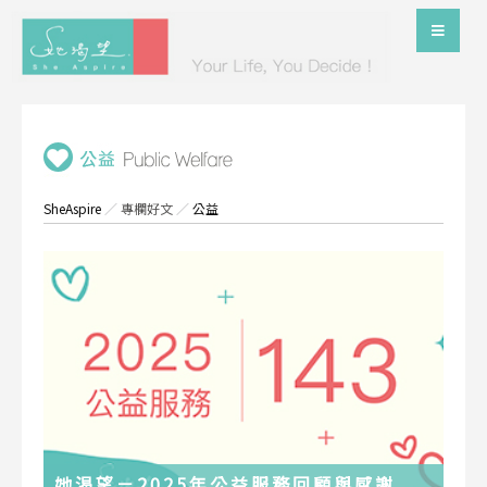
SheAspire
／
專欄好文
／
公益
她渴望－2025年公益服務回顧與感謝