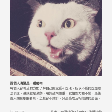
兩個人溝通是一種藝術
每個人都希望對方能了解自己的感受和想法，所以不斷的想盡辦
法表達，越講越是激動，用詞越來越重，就怕對方聽不懂，最後
兩人閉著眼關著耳，怎樣都不讓步，只是造成互相傷害的局面。
作者：她渴望SheAspire / 瀏覽次數