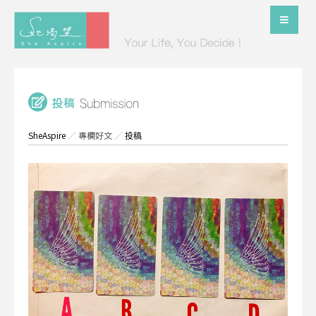
SheAspire
／
專欄好文
／
投稿