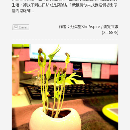
生活，卻找不到出口點或是突破點？我推薦你來找我這個初出茅
廬的塔羅師....
作者：她渴望SheAspire / 瀏覽次數
(2118878)