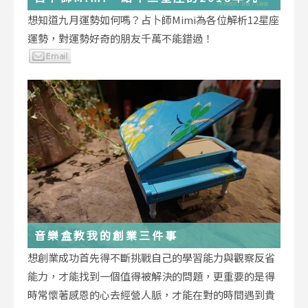
運勢小叮嚀
想知道九月運勢如何嗎？占卜師Mimi為各位解析12星座
運勢，對運勢好奇的朋友千萬不能錯過！
音樂盒教我的創業三件事
想創業成功首先得不斷挑戰自己的學習能力與觀察反省
能力，才能找到一個值得被解決的問題，更重要的是得
時常懷著感恩的心去經營人脈，才能在對的時間遇到貴