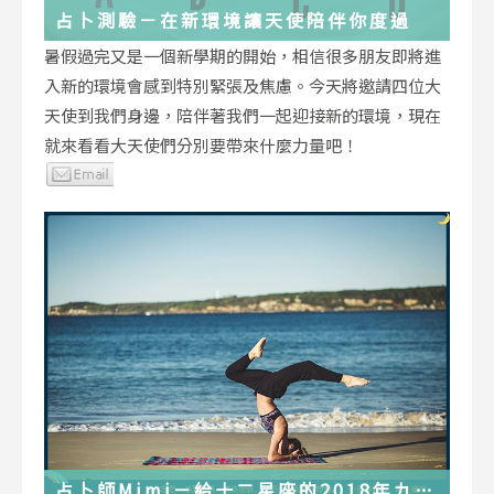
占卜測驗－在新環境讓天使陪伴你度過
暑假過完又是一個新學期的開始，相信很多朋友即將進
入新的環境會感到特別緊張及焦慮。今天將邀請四位大
天使到我們身邊，陪伴著我們一起迎接新的環境，現在
就來看看大天使們分別要帶來什麼力量吧！
占卜師Mimi－給十二星座的2018年九月