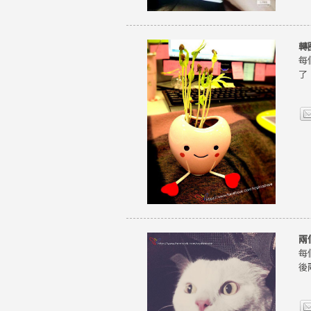
轉
每
了
兩
每
後