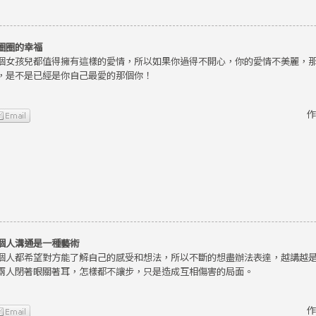
圈圈的幸福
個女孩兒都值得擁有這樣的愛情，所以如果你過得不開心，你的愛情不美麗，
，是不是已經是你自己最愛的那個你！
作
個人溝通是一種藝術
個人都希望對方能了解自己的感受和想法，所以不斷的想盡辦法表達，越講越
兩人閉著眼關著耳，怎樣都不讓步，只是造成互相傷害的局面。
作