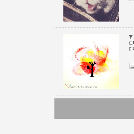
不
在
你