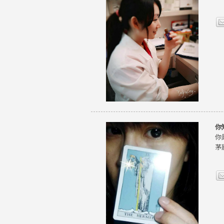
你
你
茅廬