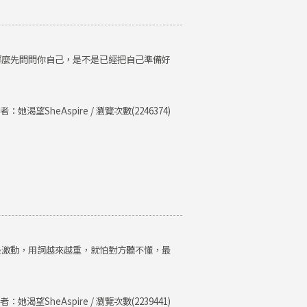
那麼先問問你自己，是不是已經把自己準備好
者：她渴望SheAspire / 瀏覽次數(2246374)
是激動，用詞越來越重，就怕對方聽不懂，最
者：她渴望SheAspire / 瀏覽次數(2239441)