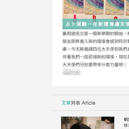
占卜測驗－在新環境讓天
你度過
暑假過完又是一個新學期的開始，
朋友即將進入新的環境會感到特別
慮。今天將邀請四位大天使到我們
伴著我們一起迎接新的環境，現在
大天使們分別要帶來什麼力量吧！
新
精