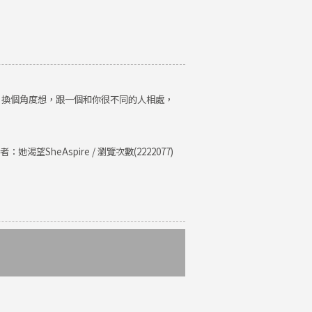
。換個角度想，跟一個和你很不同的人相處，
者：她渴望SheAspire / 瀏覽次數(2222077)