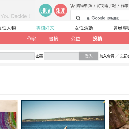
購物車(
0
)
訂閱電子報
作家
女性人物
專欄好文
女性活動
會員專
作家
書摘
公益
投稿
密碼
登入
加入會員
／
忘記