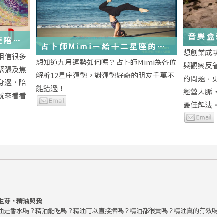
音樂盒
使陪伴
占卜師Mimi－給十二星座的
想創業成
相信很多
2018年九月運勢小叮嚀
想知道九月運勢如何嗎？占卜師Mimi為各位
與觀察反
緊張及焦
解析12星座運勢，對運勢好奇的朋友千萬不
的問題，
身邊，陪
能錯過！
經營人脈
就來看看
最佳解法
生芽，精油與我
油是香水嗎？精油能吃嗎？精油可以直接擦嗎？精油都很貴嗎？精油真的有效