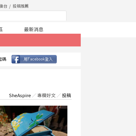
後台
投稿推薦
區
最新消息
密碼
SheAspire
／
專欄好文
／
投稿