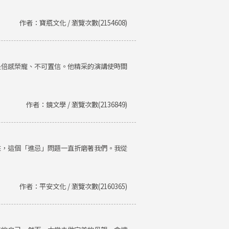
作者：寶瓶文化 / 瀏覽次數(2154608)
是倍感榮寵、不可置信。他精采的演講使時間
作者：鏡文學 / 瀏覽次數(2136849)
來，這個「進忌」問題一直折磨著我們。我從
作者：平安文化 / 瀏覽次數(2160365)