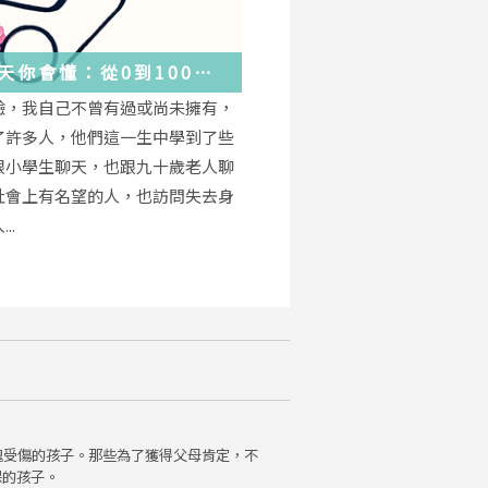
天你會懂：從0到100
學會的人生大事，都在這
驗，我自己不曾有過或尚未擁有，
的小事裡了
了許多人，他們這一生中學到了些
跟小學生聊天，也跟九十歲老人聊
社會上有名望的人，也訪問失去身
..
魂受傷的孩子。那些為了獲得父母肯定，不
保的孩子。