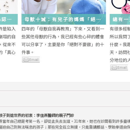
絲認
母獸十誡：有兒子的媽媽「絕對
總有一
不要做」的十件事
歲，該
許是陷入
四年的「母獸自我再教育」下來，又看到一
有很多經
金美敬
些生活
崩塌的自
些其他母獸的行為，我已經有些心碎的體會
所以我問
送炭！
，從來不
可以分享了，主要是你「絕對不要做」的十
什麼。我
的「真心
件事。
天，訪問
分地位的人.
孩子到這世界的初衷：李佳燕醫師的親子門診
得當年自己總是考第一名，卻從此失去友誼。31年來，她也在診間看到許多靈
逼迫自己到無法喘息的孩子；那些完全孤立無援，只能靠講髒話、學跆拳道自