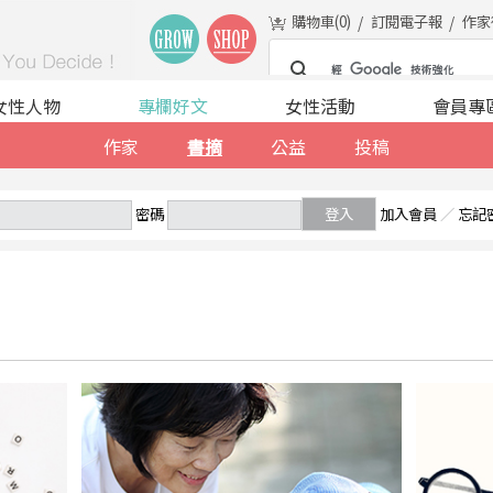
購物車(
0
)
訂閱電子報
作家
女性人物
專欄好文
女性活動
會員專
作家
書摘
公益
投稿
密碼
登入
加入會員
／
忘記