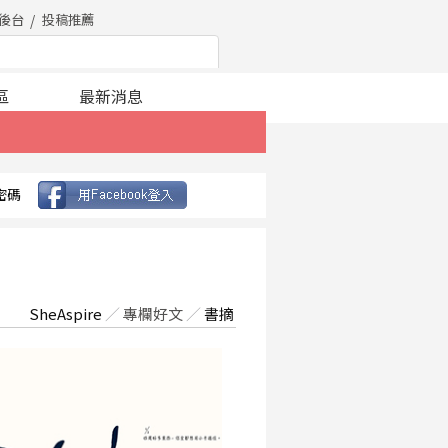
後台
投稿推薦
區
最新消息
密碼
SheAspire
／
專欄好文
／
書摘