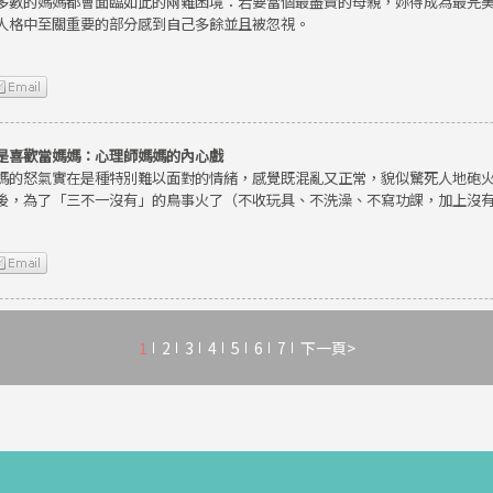
多數的媽媽都會面臨如此的兩難困境：若要當個最盡責的母親，妳得成為最完
人格中至關重要的部分感到自己多餘並且被忽視。
是喜歡當媽媽：心理師媽媽的內心戲
媽的怒氣實在是種特別難以面對的情緒，感覺既混亂又正常，貌似驚死人地砲
後，為了「三不一沒有」的鳥事火了（不收玩具、不洗澡、不寫功課，加上沒
1
2
3
4
5
6
7
下一頁>