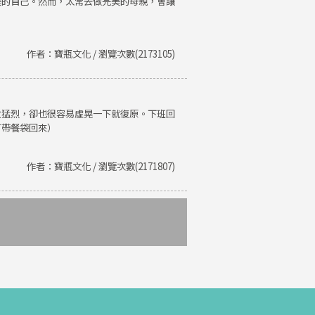
美的自己。然而，太常去做完美的母親，會讓
作者：寶瓶文化 / 瀏覽次數(2173105)
火猛烈，卻也很容易虛晃一下就復原。下班回
有帶餐袋回來）
作者：寶瓶文化 / 瀏覽次數(2171807)