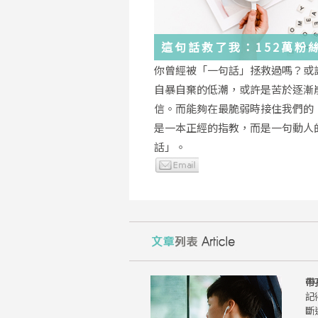
這句話救了我：152萬粉
證，韓國最受歡迎的
你曾經被「一句話」拯救過嗎？或
YouTuber「國民姐姐」
自暴自棄的低潮，或許是苦於逐漸
為跌落情緒深淵的你雪中
信。而能夠在最脆弱時接住我們的
是一本正經的指教，而是一句動人
話」。
帶
記
斷