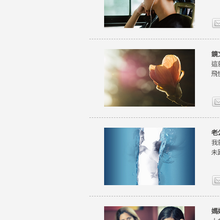
鏡
這
飛
老
我
未
媽