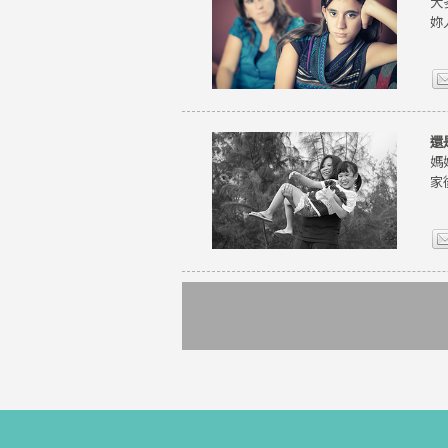
大
妳
還
媽
家