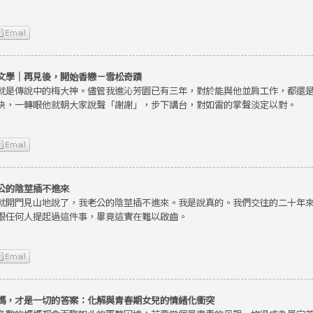
文學｜再見後，開始香戀－雪松奇蹟
就是傳說中的梅大神。儘管我進沁芳園已有三年，對於能與他並肩工作，都還
快，一轉眼他就朝大家說聲「謝謝」，步下講台，對如雷的掌聲淡定以對。
公的陰莖插不進來
就開門見山地說了，我老公的陰莖插不進來。我是說真的。我們交往的二十年
跟任何人提起過這件事，畢竟這實在難以啟齒。
媽，才是一切的答案：化解與青春期女兒的情緒化衝突