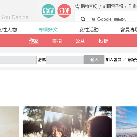
購物車(
0
)
訂閱電子報
作家
女性人物
專欄好文
女性活動
會員專
作家
書摘
公益
投稿
密碼
登入
加入會員
／
忘記