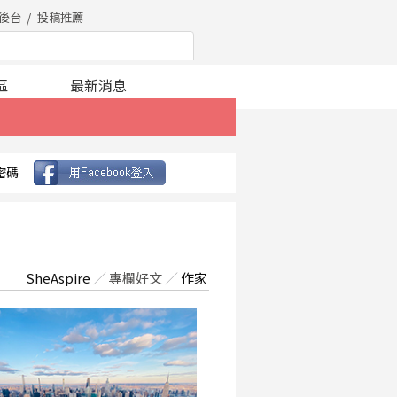
後台
投稿推薦
區
最新消息
密碼
SheAspire
／
專欄好文
／
作家