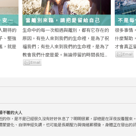
－安
當離別來臨，請把愛留給自己
不是每
為重生
段經歷
人期待的
生命中的每一次相遇與離別，都有它存在的
很多事情
子、堅強
原因。有些人來到我們的生命裡，是為了祝
什麼幫助
瑤，就是
福我們；有些人來到我們的生命裡，是為了
才會真正
教會我們什麼是愛。無論停留的時間長短...
睡不著的大人
近的你，是不是已經很久沒有好好休息了？明明很累，卻總是在深夜反覆醒來
爾蒙變化、自律神經失調，也可能是長期壓力與情緒累積後，身體正在發出的