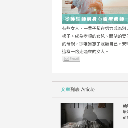
從護理師到身心靈療癒師
瑤：每一段低谷，都能成
有些女人，一輩子都在努力成為別
的起點
樣子。成為孝順的女兒、體貼的妻
的母親，卻唯獨忘了照顧自己。安
這樣一路走過來的女人。
給
最
荷