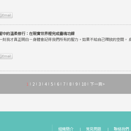
壓中的溫柔修行：在現實世界裡完成靈魂功課
一刻我才真正明白－身體會記得我們所有的壓力。如果不給自己釋放的空間， 
1
2
3
4
5
6
7
8
9
10
下一頁>
組織簡介
常見問題
聯絡我們