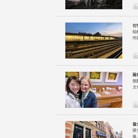
在
給
作
萬
很
文
當
很
後..