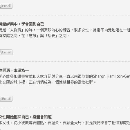
情緒綁架中，學會回到自己
總是「太負責」的妳，一個安頓內心的練習，很多女性，常常不自覺地活在一
與家庭之間，在「應該」與「想要」之間。
物同源，本源為一
開心能參加讀書會並和大家介紹與分享一直以來很欣賞的Sharon Hamilton-
化交匯的城市裡，正在悄悄成為一個連結世界的靈性社群。
女性開始壓抑自己，身體會知道
多女性，從小被教導要體貼、要溫柔、要顧全大局。於是我們學會了把憤怒藏
.