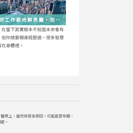
份工作都光鮮亮麗，但每
都在偷偷改變你
，在當下其實根本不知道未來會有
，但你總要親身經歷過，很多智慧
留在身體裡。
。醫學上，當然有很多原因。可能是更年期、
訊號。