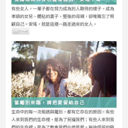
低谷，都能成為重生的起點
有些女人，一輩子都在努力成為別人期待的樣子。成為
孝順的女兒、體貼的妻子、堅強的母親，卻唯獨忘了照
顧自己。安瑤，就是這樣一路走過來的女人。
當離別來臨，請把愛留給自己
生命中的每一次相遇與離別，都有它存在的原因。有些
人來到我們的生命裡，是為了祝福我們；有些人來到我
們的生命裡，是為了教會我們什麼是愛。無論停留的時