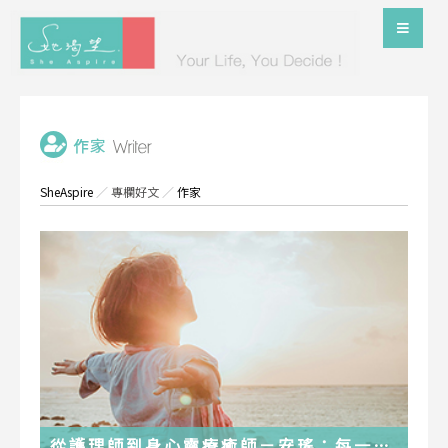
SheAspire
／
專欄好文
／
作家
從護理師到身心靈療癒師－安瑤：每一段