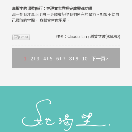
高壓中的溫柔修行：在現實世界裡完成靈魂功課
那一刻我才真正明白－身體會記得我們所有的壓力。如果不給自
己釋放的空間， 身體會替你承受。
作者：Claudia Lin / 瀏覽次數(908292)
1
2
3
4
5
6
7
8
9
10
下一頁>