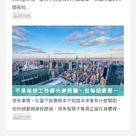
間長短...
不是每份工作都光鮮亮麗，但每段經歷都
在偷偷改變你
很多事情，在當下其實根本不知道未來會有什麼幫助，
但你總要親身經歷過，很多智慧才會真正留在身體裡。