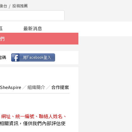
後台
投稿推薦
區
最新消息
們
密碼
SheAspire
／
組織簡介
／
合作提案
、網址、統一編號、聯絡人姓名、
相關資訊，僅供我們內部評估使