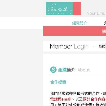
組織簡介
關
帳號
組織
簡介
About
合作提案
我們非常歡迎各種形式的合作，
電話與email
，以及
預計合作內容
用，絕不對外公佈或流傳，待收