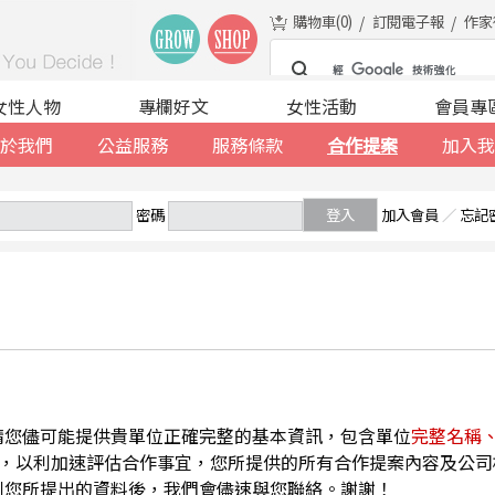
購物車(
0
)
訂閱電子報
作家
女性人物
專欄好文
女性活動
會員專
於我們
公益服務
服務條款
合作提案
加入我
密碼
登入
加入會員
／
忘記
請您儘可能提供貴單位正確完整的基本資訊，包含單位
完整名稱
，以利加速評估合作事宜，您所提供的所有合作提案內容及公司
到您所提出的資料後，我們會儘速與您聯絡。謝謝！