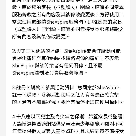
歲，應於您的家長（或監護人）閱讀、瞭解並同意本
服務條款之所有內容及其後修改變更後，方得使用。
當您使用或繼續SheAspire服務時，即推定您的家長
（或監護人）已閱讀、瞭解並同意接受本服務條款之
所有內容及其後修改變更。
2.與第三人網站的連結 SheAspire或合作廠商可能
會提供連結至其他網站或網路資源的連結，不表示
SheAspire與該等業者有任何關係，且不屬
SheAspire控制及負責與賠償範圍。
3.註冊、購物、參與活動資料 您同意於SheAspire
註冊、購物、參與活動使用之個人資料是正確完整
的，若有不屬實狀況，我們有權停止您的使用權利。
4.十八歲以下兒童及青少年之保護 希望家長或監護
人謹慎選擇合適網站供兒童及青少年瀏覽，囑咐不可
任意提供個人或家人基本資料，且未經同意不應接受