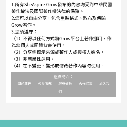
1.所有SheAspire Grow發布的內容均受到中華民國
著作權法及國際著作權法律的保障。
2.您可以自由分享，包含重製格式、散布及傳輸
Grow著作。
3.您須遵守：
（1）不得以任何方式將Grow平台上著作挪用，作
為您個人或團體背書使用。
（2）分享需標示來源或著作人或授權人姓名。
（3）非商業性運用。
（4）在不變更、變形或修改著作內容時使用。
組織簡介：
關於我們
公益服務
服務條款
合作提案
加入我
們