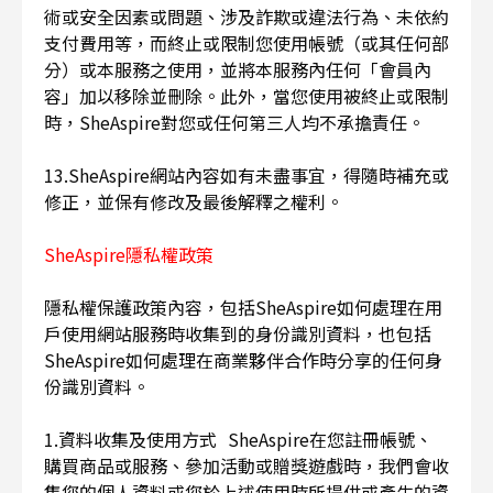
術或安全因素或問題、涉及詐欺或違法行為、未依約
支付費用等，而終止或限制您使用帳號（或其任何部
分）或本服務之使用，並將本服務內任何「會員內
容」加以移除並刪除。此外，當您使用被終止或限制
時，SheAspire對您或任何第三人均不承擔責任。
13.SheAspire網站內容如有未盡事宜，得隨時補充或
修正，並保有修改及最後解釋之權利。
SheAspire隱私權政策
隱私權保護政策內容，包括SheAspire如何處理在用
戶使用網站服務時收集到的身份識別資料，也包括
SheAspire如何處理在商業夥伴合作時分享的任何身
份識別資料。
1.資料收集及使用方式 SheAspire在您註冊帳號、
購買商品或服務、參加活動或贈獎遊戲時，我們會收
集您的個人資料或您於上述使用時所提供或產生的資