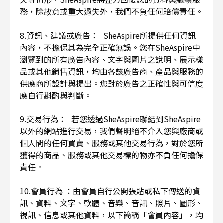
務，除故意或重大過失外，我們不負任何賠償責任。
8.資訊、建議或廣告： SheAspire所提供任何資訊
內容，不擔保其為完全正確無誤。您在SheAspire中
瀏覽到的所有廣告內容、文字與圖片之說明、展示樣
品或其他銷售資訊，均由各該廣告商、產品與服務的
供應商所設計與提出。您對於廣告之正確性與可信度
應自行斟酌與判斷。
9.交易行為： 若您透過SheAspire聯結到SheAspire
以外的網站進行交易，我們聲明絕不介入您與廠商或
個人間的任何買賣、服務或其他交易行為，對於您所
獲得的商品、服務或其他交易標的物亦不負任何擔保
責任。
10.會員行為 ：由會員自行公開張貼或私下傳送的資
訊、資料、文字、軟體、音樂、音訊、照片、圖形、
視訊、信息或其他資料，以下簡稱「會員內容」，均