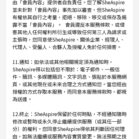
由「會員內容」提供者自負責任。您了解SheAspire
並未針對「會員內容」事先加以審查，但SheAspire
有權依其自行之考量，拒絕、移除、移交或保存及揭
露不當「會員內容」。 會員違反本服務條款、或侵
害其他人任何權利所衍生或導致任何第三人為請求或
主張時，您同意使SheAspire、關係企業、經理人、
代理人、受僱人、合夥人及授權人免於任何損害。
11.通知：如依法或其他相關規定須為通知時，
SheAspire得以包括但不限於：電子郵件、一般信
件、簡訊、多媒體簡訊、文字訊息、張貼於本服務網
頁，或其他現在或未來合理之方式通知您。當您經由
授權的方式存取本服務，而同意本服務條款時，都視
為送達。
12.終止：SheAspire保留於任何時點，不經通知隨時
修改或暫時或永久停止繼續提供服務（或其任一部
分）的權利。您同意SheAspire得依其判斷因任何理
由，如無法繼續或服務內容實質變更、無法預期之技