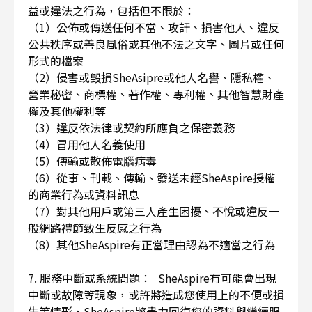
益或違法之行為，包括但不限於：
（1）公佈或傳送任何不當、攻訐、損害他人、違反
公共秩序或善良風俗或其他不法之文字、圖片或任何
形式的檔案
（2）侵害或毀損SheAsipre或他人名譽、隱私權、
營業秘密、商標權、著作權、專利權、其他智慧財產
權及其他權利等
（3）違反依法律或契約所應負之保密義務
（4）冒用他人名義使用
（5）傳輸或散佈電腦病毒
（6）從事、刊載、傳輸、發送未經SheAspire授權
的商業行為或資料訊息
（7）對其他用戶或第三人產生困擾、不悅或違反一
般網路禮節致生反感之行為
（8）其他SheAspire有正當理由認為不適當之行為
7. 服務中斷或系統問題： SheAspire有可能會出現
中斷或故障等現象，或許將造成您使用上的不便或損
失等情形，SheAspire將盡力回復您的資料與繼續服