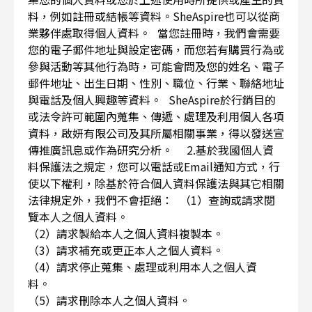
料，例如註冊或結帳等資料。SheAspire也可以從商
業夥伴處取得個人資料。 當您註冊時，我們會需要
您的電子郵件地址與設定密碼，而您若有購買行為或
參與活動等其他行為時，可能會問及您的姓名、電子
郵件地址、出生日期、性別、職位、行業、聯絡地址
與電話及個人興趣等資料。 SheAspire於行銷目的
或法令許可範圍內蒐集、傳遞、處理及利用個人各項
資料，啟妍有限公司及其所屬相關事業，得以發送宣
傳推廣訊息或作為研究分析。 2.基於我國個人資
料保護法之規定，您可以電話或Email通知方式，行
使以下權利，除基於符合個人資料保護法與其它相關
法律規定外，我們不會拒絕： （1）查詢或請求閱
覽本人之個人資料。
（2）請求製給本人之個人資料複製本。
（3）請求補充或更正本人之個人資料。
（4）請求停止蒐集、處理或利用本人之個人資
料。
（5）請求刪除本人之個人資料。