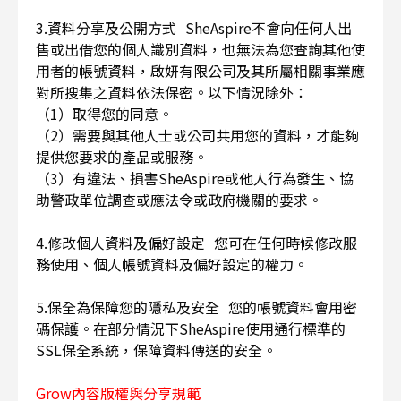
3.資料分享及公開方式 SheAspire不會向任何人出
售或出借您的個人識別資料，也無法為您查詢其他使
用者的帳號資料，啟妍有限公司及其所屬相關事業應
對所搜集之資料依法保密。以下情況除外：
（1）取得您的同意。
（2）需要與其他人士或公司共用您的資料，才能夠
提供您要求的產品或服務。
（3）有違法、損害SheAspire或他人行為發生、協
助警政單位調查或應法令或政府機關的要求。
4.修改個人資料及偏好設定 您可在任何時候修改服
務使用、個人帳號資料及偏好設定的權力。
5.保全為保障您的隱私及安全 您的帳號資料會用密
碼保護。在部分情況下SheAspire使用通行標準的
SSL保全系統，保障資料傳送的安全。
Grow內容版權與分享規範