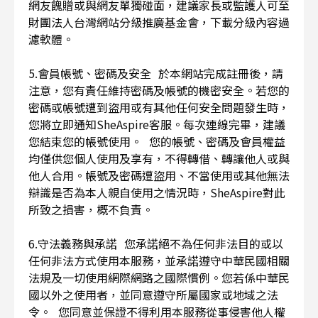
網友餽贈或與網友單獨碰面，建議家長或監護人可至
財團法人台灣網站分級推廣基金會，下載分級內容過
濾軟體。
5.會員帳號、密碼及安全 於本網站完成註冊後，請
注意，您有責任維持密碼及帳號的機密安全。若您的
密碼或帳號遭到盜用或有其他任何安全問題發生時，
您將立即通知SheAspire客服。每次連線完畢，建議
您結束您的帳號使用。 您的帳號、密碼及會員權益
均僅供您個人使用及享有，不得轉借、轉讓他人或與
他人合用。帳號及密碼遭盜用、不當使用或其他無法
辯識是否為本人親自使用之情況時，SheAspire對此
所致之損害，概不負責。
6.守法義務與承諾 您承諾絕不為任何非法目的或以
任何非法方式使用本服務，並承諾遵守中華民國相關
法規及一切使用網際網路之國際慣例。您若係中華民
國以外之使用者，並同意遵守所屬國家或地域之法
令。 您同意並保證不得利用本服務從事侵害他人權