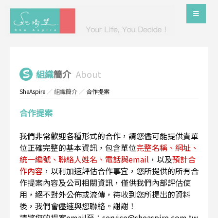
組織
簡介
About
SheAspire
／
組織簡介
／
合作提案
合作提案
我們非常歡迎各種形式的合作，請您儘可能提供貴單
位正確完整的基本資訊，包含單位
完整名稱、網址、
統一編號、聯絡人姓名、電話與email
，以及
預計合
作內容
，以利加速評估合作事宜，您所提供的所有合
作提案內容及公司相關資訊，僅供我們內部評估使
用，絕不對外公佈或流傳，待收到您所提出的資料
後，我們會儘速與您聯絡。謝謝！
請將您的提案email至：service@sheaspire.com.tw