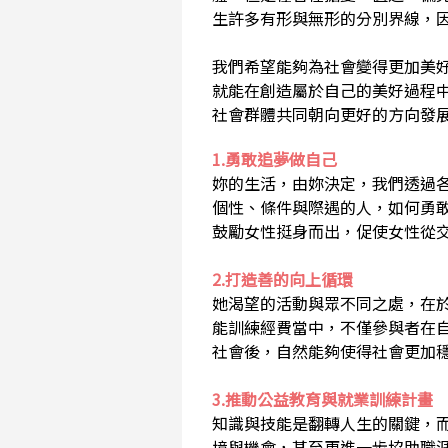
生許多有形與無形的分別界線，
我們希望能夠為社會變得更加美
就能在創造屬於自己的美好過程
社會群體共同朝向更好的方向發
1.勇敢追夢做自己
妳的生活，由妳決定，我們透過
個性、條件與際遇的人，如何勇
鼓勵女性挺身而出，促使女性從
2.打造善的向上循環
她渴望的活動與眾不同之處，在
能訓練經費當中，不僅參與者在
社會後，自然能夠使得社會更加
3.推動公益教育與就業訓練計畫
知識與技能是翻轉人生的關鍵，
境與機會，甚至更進一步協助職