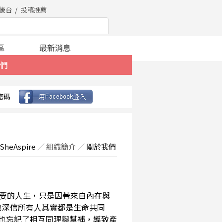
後台
投稿推薦
區
最新消息
們
密碼
SheAspire
／
組織簡介
／
關於我們
要的人生，只是因著來自內在與
也深信所有人其實都是生命共同
，也忘記了相互同理與幫補，導致產