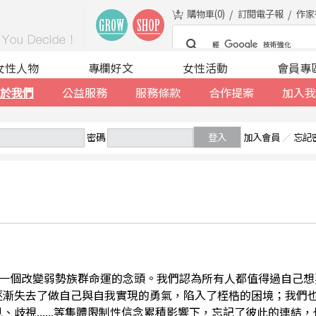
購物車(
0
)
訂閱電子報
作家
女性人物
專欄好文
女性活動
會員專
於我們
公益服務
服務條款
合作提案
加入我
密碼
登入
加入會員
／
忘記
一個改變弱勢族群命運的念頭。我們認為所有人都值得過自己想
逐漸失去了做自己與自我實現的勇氣，陷入了桎梏的困境；我們
、歧視......等集體限制性信念累積影響下，忘記了彼此的連結