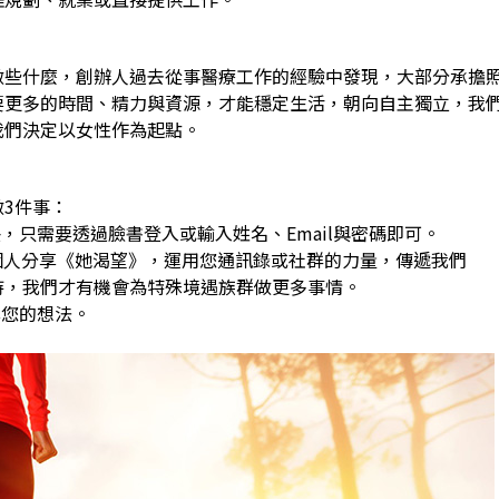
做些什麼，創辦人過去從事醫療工作的經驗中發現，大部分承擔
要更多的時間、精力與資源，才能穩定生活，朝向自主獨立，我
我們決定以女性作為起點。
3件事：
，只需要透過臉書登入或輸入姓名、Email與密碼即可。
0個人分享《她渴望》，運用您通訊錄或社群的力量，傳遞我們
，我們才有機會為特殊境遇族群做更多事情。
享您的想法。