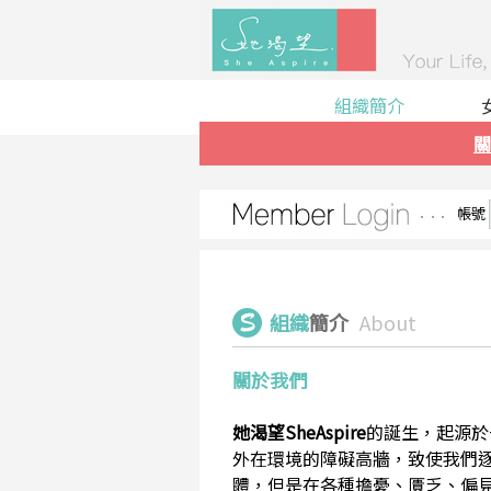
組織簡介
關
帳號
組織
簡介
About
關於我們
她渴望SheAspire
的誕生，起源於
外在環境的障礙高牆，致使我們
體，但是在各種擔憂、匱乏、偏見