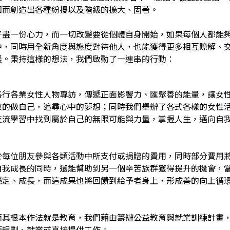
因而創造出各種紛擾以及階級的擴大、固著。
好盡一份心力，而一切改變要從個體自身開始，如果每個人都能
中，同時用全新角度與態度對待他人，也能獲得更多相互瞭解、
展。秉持這樣的想法，我們啟動了一連串的行動：
各行各業女性人物專訪，傳遞正面影響力、匯聚善的能量，讓女
敢的做自己，追尋心中的夢想；同時我們舉辦了各式各樣的女性
交流學習中找到屬於自己的無限可能與力量，掌握人生，邁向自
於每位朋友參與各類活動中所支付或捐贈的費用，同時部分費用
自我成長的同時，還能幫助到另一個辛苦族群獲得提升的機會，
穩定、成長，而這成果也將回饋到給予者身上，形成善的向上循
而其根本作法就是教育，我們藉由籌辦公益教育與就業訓練計畫
涯規劃、就業或直接提供工作。