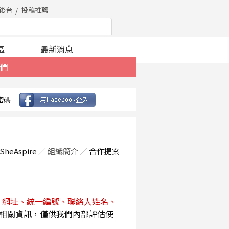
後台
投稿推薦
區
最新消息
們
密碼
SheAspire
／
組織簡介
／
合作提案
、網址、統一編號、聯絡人姓名、
相關資訊，僅供我們內部評估使