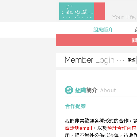
組織簡介
關
帳號
組織
簡介
About
合作提案
我們非常歡迎各種形式的合作，
電話與email
，以及
預計合作內容
用，絕不對外公佈或流傳，待收