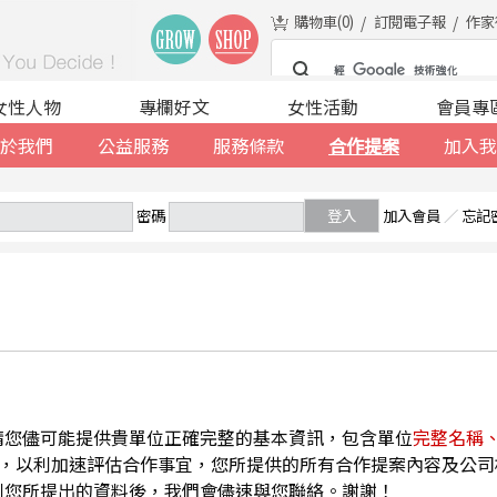
購物車(
0
)
訂閱電子報
作家
女性人物
專欄好文
女性活動
會員專
於我們
公益服務
服務條款
合作提案
加入我
密碼
登入
加入會員
／
忘記
請您儘可能提供貴單位正確完整的基本資訊，包含單位
完整名稱
，以利加速評估合作事宜，您所提供的所有合作提案內容及公司
到您所提出的資料後，我們會儘速與您聯絡。謝謝！