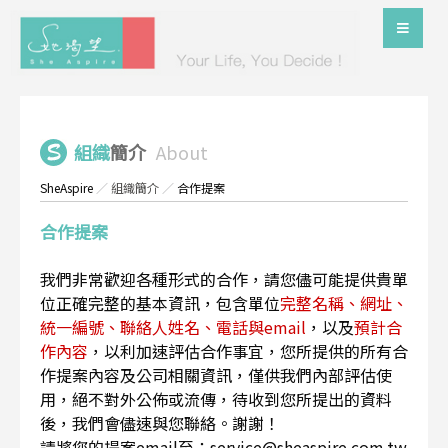
組織
簡介
About
SheAspire
／
組織簡介
／
合作提案
合作提案
我們非常歡迎各種形式的合作，請您儘可能提供貴單
位正確完整的基本資訊，包含單位
完整名稱、網址、
統一編號、聯絡人姓名、電話與email
，以及
預計合
作內容
，以利加速評估合作事宜，您所提供的所有合
作提案內容及公司相關資訊，僅供我們內部評估使
用，絕不對外公佈或流傳，待收到您所提出的資料
後，我們會儘速與您聯絡。謝謝！
請將您的提案email至：service@sheaspire.com.tw