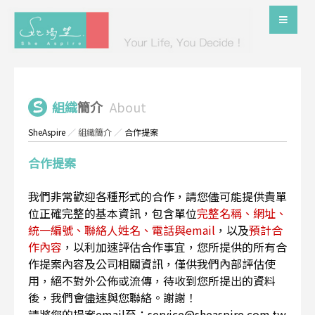
組織
簡介
About
SheAspire
／
組織簡介
／
合作提案
合作提案
我們非常歡迎各種形式的合作，請您儘可能提供貴單
位正確完整的基本資訊，包含單位
完整名稱、網址、
統一編號、聯絡人姓名、電話與email
，以及
預計合
作內容
，以利加速評估合作事宜，您所提供的所有合
作提案內容及公司相關資訊，僅供我們內部評估使
用，絕不對外公佈或流傳，待收到您所提出的資料
後，我們會儘速與您聯絡。謝謝！
請將您的提案email至：service@sheaspire.com.tw