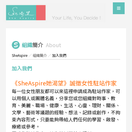
組織
簡介
About
SheAspire
／
組織簡介
／
加入我們
加入我們
《SheAspire她渴望》誠徵女性駐站作家
每一位女性朋友都可以來這裡申請成為駐站作家，可
以用個人或團體名義，分享您或您組織對時事、教
育、美麗、職場、健康、生活、心靈、理財、關係、
文學、藝術等議題的經驗、想法、記錄或創作，不拘
束內容形式，只要能夠帶給人們任何的學習、啟發、
療癒或參考。