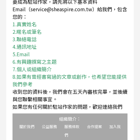
要成為駐站作家，請先將以下基本資料
Email（service@sheaspire.com.tw）給我們，包含
您的：
1.真實姓名
2.暱名或筆名
3.聯絡電話
4.通訊地址
5.Email
6.有興趣撰寫之主題
7.個人或組織簡介
8.如果有曾經書寫過的文章或創作，也希望您能提供
我們參考
收到您的資料後，我們會在五天內審核完畢，並後續
與您聯繫相關事宜。
如果您有任何關於駐站作家的問題，歡迎連絡我們
組織簡介：
關於我們
公益服務
服務條款
合作提案
加入我
們