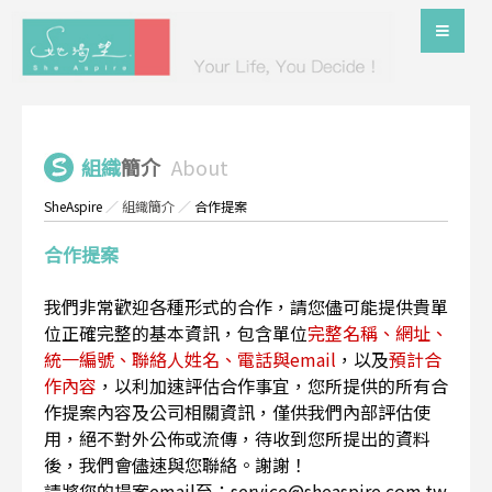
組織
簡介
About
SheAspire
／
組織簡介
／
合作提案
合作提案
我們非常歡迎各種形式的合作，請您儘可能提供貴單
位正確完整的基本資訊，包含單位
完整名稱、網址、
統一編號、聯絡人姓名、電話與email
，以及
預計合
作內容
，以利加速評估合作事宜，您所提供的所有合
作提案內容及公司相關資訊，僅供我們內部評估使
用，絕不對外公佈或流傳，待收到您所提出的資料
後，我們會儘速與您聯絡。謝謝！
請將您的提案email至：service@sheaspire.com.tw