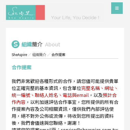
組織
簡介
About
SheAspire
／
組織簡介
／
合作提案
合作提案
我們非常歡迎各種形式的合作，請您儘可能提供貴單
位正確完整的基本資訊，包含單位
完整名稱、網址、
統一編號、聯絡人姓名、電話與email
，以及
預計合
作內容
，以利加速評估合作事宜，您所提供的所有合
作提案內容及公司相關資訊，僅供我們內部評估使
用，絕不對外公佈或流傳，待收到您所提出的資料
後，我們會儘速與您聯絡。謝謝！
請將您的提案email至：service@sheaspire.com.tw