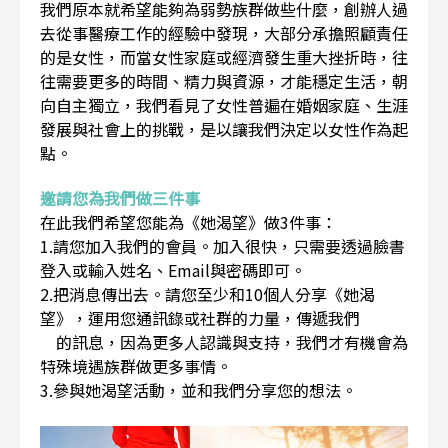
我們原本就希望能夠為弱勢族群做些什麼，創辦人過
去從事醫療工作的經驗中發現，大部分承擔照顧責任
的是女性，而當女性家庭或經濟發生重大挫折時，往
往需要更多的時間、精力與資源，才能穩定生活，朝
向自主獨立，我們看見了女性普遍在婚姻家庭、生涯
發展與社會上的挑戰，是以讓我們決定以女性作為起
點。
邀請您為我們做三件事
在此我們希望您能為《她渴望》做3件事：
1.請您加入我們的會員。加入很快，只需要透過臉書
登入或輸入姓名、Email與密碼即可。
2.把消息傳出去。請您至少和10個人分享《她渴
望》，運用您通訊錄或社群的力量，傳遞我們
的訊息，因為更多人認識與支持，我們才有機會為
特殊境遇族群做更多事情。
3.參與她渴望活動，並和我們分享您的想法。