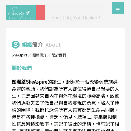
組織
簡介
About
SheAspire
／
組織簡介
／
關於我們
關於我們
她渴望SheAspire
的誕生，起源於一個改變弱勢族群
命運的念頭。我們認為所有人都值得過自己想要的人
生，只是因著來自內在與外在環境的障礙高牆，致使
我們逐漸失去了做自己與自我實現的勇氣，陷入了桎
梏的困境；我們也深信所有人其實都是生命共同體，
但是在各種擔憂、匱乏、偏見、歧視......等集體限制
性信念累積影響下，忘記了彼此的連結，也忘記了相
互同理與幫補，導致產生許多有形與無形的分別界