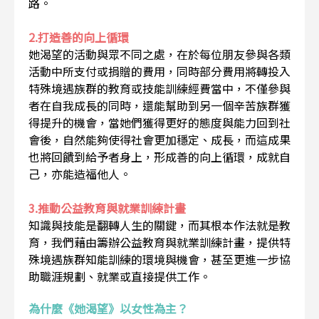
路。
2.打造善的向上循環
她渴望的活動與眾不同之處，在於每位朋友參與各類
活動中所支付或捐贈的費用，同時部分費用將轉投入
特殊境遇族群的教育或技能訓練經費當中，不僅參與
者在自我成長的同時，還能幫助到另一個辛苦族群獲
得提升的機會，當她們獲得更好的態度與能力回到社
會後，自然能夠使得社會更加穩定、成長，而這成果
也將回饋到給予者身上，形成善的向上循環，成就自
己，亦能造福他人。
3.推動公益教育與就業訓練計畫
知識與技能是翻轉人生的關鍵，而其根本作法就是教
育，我們藉由籌辦公益教育與就業訓練計畫，提供特
殊境遇族群知能訓練的環境與機會，甚至更進一步協
助職涯規劃、就業或直接提供工作。
為什麼《她渴望》以女性為主？