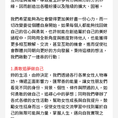
線，因而創造出各種紛擾以及階級的擴大、固著。
我們希望能夠為社會變得更加美好盡一份心力，而一
切改變要從個體自身開始，如果每個人都能夠找回做
自己的信心與勇氣，也許就能在創造屬於自己的美好
過程中，同時用全新角度與態度對待他人，也能獲得
更多相互瞭解、交流，甚至互助的機會，進而促使社
會群體共同朝向更好的方向發展。秉持這樣的想法，
我們啟動了一連串的行動：
1.勇敢追夢做自己
妳的生活，由妳決定，我們透過各行各業女性人物專
訪，傳遞正面影響力、匯聚善的能量，讓女性朋友們
看見不同的身份、背景、個性、條件與際遇的人，如
何勇敢的做自己，追尋心中的夢想；同時我們舉辦了
各式各樣的女性活動，幫助女性成長與自我提升，鼓
勵女性挺身而出，促使女性從交流學習中找到屬於自
己的無限可能與力量，掌握人生，邁向自我實現之