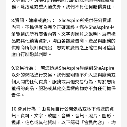
務，除故意或重大過失外，我們不負任何賠償責任。
8.資訊、建議或廣告： SheAspire所提供任何資訊
內容，不擔保其為完全正確無誤。您在SheAspire中
瀏覽到的所有廣告內容、文字與圖片之說明、展示樣
品或其他銷售資訊，均由各該廣告商、產品與服務的
供應商所設計與提出。您對於廣告之正確性與可信度
應自行斟酌與判斷。
9.交易行為： 若您透過SheAspire聯結到SheAspire
以外的網站進行交易，我們聲明絕不介入您與廠商或
個人間的任何買賣、服務或其他交易行為，對於您所
獲得的商品、服務或其他交易標的物亦不負任何擔保
責任。
10.會員行為 ：由會員自行公開張貼或私下傳送的資
訊、資料、文字、軟體、音樂、音訊、照片、圖形、
視訊、信息或其他資料，以下簡稱「會員內容」，均