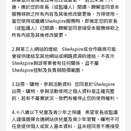
歲，應於您的家長（或監護人）閱讀、瞭解並同意本
服務條款之所有內容及其後修改變更後，方得使用。
當您使用或繼續SheAspire服務時，即推定您的家長
（或監護人）已閱讀、瞭解並同意接受本服務條款之
所有內容及其後修改變更。
2.與第三人網站的連結 SheAspire或合作廠商可能
會提供連結至其他網站或網路資源的連結，不表示
SheAspire與該等業者有任何關係，且不屬
SheAspire控制及負責與賠償範圍。
3.註冊、購物、參與活動資料 您同意於SheAspire
註冊、購物、參與活動使用之個人資料是正確完整
的，若有不屬實狀況，我們有權停止您的使用權利。
4.十八歲以下兒童及青少年之保護 希望家長或監護
人謹慎選擇合適網站供兒童及青少年瀏覽，囑咐不可
任意提供個人或家人基本資料，且未經同意不應接受