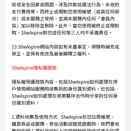
術或安全因素或問題、涉及詐欺或違法行為、未依約
支付費用等，而終止或限制您使用帳號（或其任何部
分）或本服務之使用，並將本服務內任何「會員內
容」加以移除並刪除。此外，當您使用被終止或限制
時，SheAspire對您或任何第三人均不承擔責任。
13.SheAspire網站內容如有未盡事宜，得隨時補充或
修正，並保有修改及最後解釋之權利。
SheAspire隱私權政策
隱私權保護政策內容，包括SheAspire如何處理在用
戶使用網站服務時收集到的身份識別資料，也包括
SheAspire如何處理在商業夥伴合作時分享的任何身
份識別資料。
1.資料收集及使用方式 SheAspire在您註冊帳號、
購買商品或服務、參加活動或贈獎遊戲時，我們會收
集您的個人資料或您於上述使用時所提供或產生的資