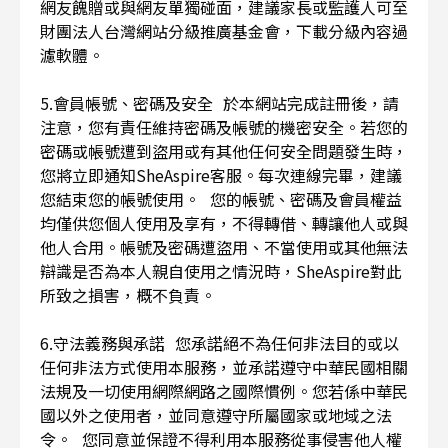
網友餽贈或與網友單獨碰面，建議家長或監護人可至
財團法人台灣網站分級推廣基金會，下載分級內容過
濾軟體。
5.會員帳號、密碼及安全 於本網站完成註冊後，請
注意，您有責任維持密碼及帳號的機密安全。若您的
密碼或帳號遭到盜用或有其他任何安全問題發生時，
您將立即通知SheAspire客服。每次連線完畢，建議
您結束您的帳號使用。 您的帳號、密碼及會員權益
均僅供您個人使用及享有，不得轉借、轉讓他人或與
他人合用。帳號及密碼遭盜用、不當使用或其他無法
辯識是否為本人親自使用之情況時，SheAspire對此
所致之損害，概不負責。
6.守法義務與承諾 您承諾絕不為任何非法目的或以
任何非法方式使用本服務，並承諾遵守中華民國相關
法規及一切使用網際網路之國際慣例。您若係中華民
國以外之使用者，並同意遵守所屬國家或地域之法
令。 您同意並保證不得利用本服務從事侵害他人權