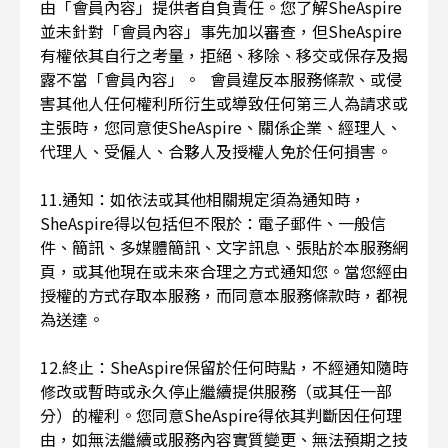
由「會員內容」提供者自負責任。您了解SheAspire
並未針對「會員內容」事先加以審查，但SheAspire
有權依其自行之考量，拒絕、移除、移交或保存及揭
露不當「會員內容」。 會員違反本服務條款、或侵
害其他人任何權利所衍生或導致任何第三人為請求或
主張時，您同意使SheAspire、關係企業、經理人、
代理人、受僱人、合夥人及授權人免於任何損害。
11.通知：如依法或其他相關規定須為通知時，
SheAspire得以包括但不限於：電子郵件、一般信
件、簡訊、多媒體簡訊、文字訊息、張貼於本服務網
頁，或其他現在或未來合理之方式通知您。當您經由
授權的方式存取本服務，而同意本服務條款時，都視
為送達。
12.終止：SheAspire保留於任何時點，不經通知隨時
修改或暫時或永久停止繼續提供服務（或其任一部
分）的權利。您同意SheAspire得依其判斷因任何理
由，如無法繼續或服務內容實質變更、無法預期之技