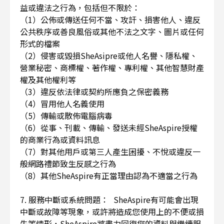
益或違法之行為，包括但不限於：
（1）公佈或傳送任何不當、攻訐、損害他人、違反
公共秩序或善良風俗或其他不法之文字、圖片或任何
形式的檔案
（2）侵害或毀損SheAsipre或他人名譽、隱私權、
營業秘密、商標權、著作權、專利權、其他智慧財產
權及其他權利等
（3）違反依法律或契約所應負之保密義務
（4）冒用他人名義使用
（5）傳輸或散佈電腦病毒
（6）從事、刊載、傳輸、發送未經SheAspire授權
的商業行為或資料訊息
（7）對其他用戶或第三人產生困擾、不悅或違反一
般網路禮節致生反感之行為
（8）其他SheAspire有正當理由認為不適當之行為
7. 服務中斷或系統問題： SheAspire有可能會出現
中斷或故障等現象，或許將造成您使用上的不便或損
失等情形，SheAspire將盡力回復您的資料與繼續服