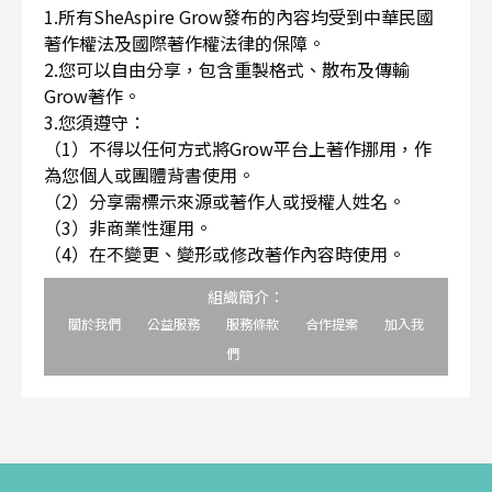
1.所有SheAspire Grow發布的內容均受到中華民國
著作權法及國際著作權法律的保障。
2.您可以自由分享，包含重製格式、散布及傳輸
Grow著作。
3.您須遵守：
（1）不得以任何方式將Grow平台上著作挪用，作
為您個人或團體背書使用。
（2）分享需標示來源或著作人或授權人姓名。
（3）非商業性運用。
（4）在不變更、變形或修改著作內容時使用。
組織簡介：
關於我們
公益服務
服務條款
合作提案
加入我
們