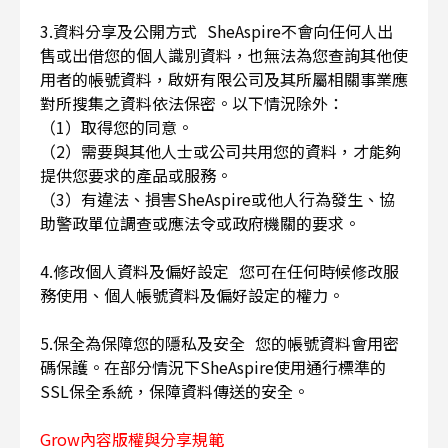
3.資料分享及公開方式 SheAspire不會向任何人出
售或出借您的個人識別資料，也無法為您查詢其他使
用者的帳號資料，啟妍有限公司及其所屬相關事業應
對所搜集之資料依法保密。以下情況除外：
（1）取得您的同意。
（2）需要與其他人士或公司共用您的資料，才能夠
提供您要求的產品或服務。
（3）有違法、損害SheAspire或他人行為發生、協
助警政單位調查或應法令或政府機關的要求。
4.修改個人資料及偏好設定 您可在任何時候修改服
務使用、個人帳號資料及偏好設定的權力。
5.保全為保障您的隱私及安全 您的帳號資料會用密
碼保護。在部分情況下SheAspire使用通行標準的
SSL保全系統，保障資料傳送的安全。
Grow內容版權與分享規範