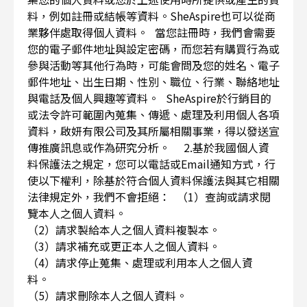
料，例如註冊或結帳等資料。SheAspire也可以從商
業夥伴處取得個人資料。 當您註冊時，我們會需要
您的電子郵件地址與設定密碼，而您若有購買行為或
參與活動等其他行為時，可能會問及您的姓名、電子
郵件地址、出生日期、性別、職位、行業、聯絡地址
與電話及個人興趣等資料。 SheAspire於行銷目的
或法令許可範圍內蒐集、傳遞、處理及利用個人各項
資料，啟妍有限公司及其所屬相關事業，得以發送宣
傳推廣訊息或作為研究分析。 2.基於我國個人資
料保護法之規定，您可以電話或Email通知方式，行
使以下權利，除基於符合個人資料保護法與其它相關
法律規定外，我們不會拒絕： （1）查詢或請求閱
覽本人之個人資料。
（2）請求製給本人之個人資料複製本。
（3）請求補充或更正本人之個人資料。
（4）請求停止蒐集、處理或利用本人之個人資
料。
（5）請求刪除本人之個人資料。