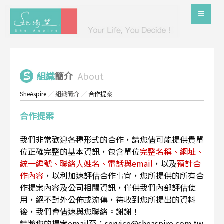
組織
簡介
About
SheAspire
／
組織簡介
／
合作提案
合作提案
我們非常歡迎各種形式的合作，請您儘可能提供貴單
位正確完整的基本資訊，包含單位
完整名稱、網址、
統一編號、聯絡人姓名、電話與email
，以及
預計合
作內容
，以利加速評估合作事宜，您所提供的所有合
作提案內容及公司相關資訊，僅供我們內部評估使
用，絕不對外公佈或流傳，待收到您所提出的資料
後，我們會儘速與您聯絡。謝謝！
請將您的提案email至：service@sheaspire.com.tw