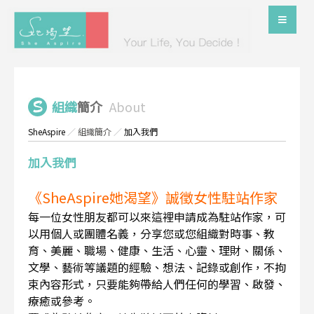
組織
簡介
About
SheAspire
／
組織簡介
／
加入我們
加入我們
《SheAspire她渴望》誠徵女性駐站作家
每一位女性朋友都可以來這裡申請成為駐站作家，可
以用個人或團體名義，分享您或您組織對時事、教
育、美麗、職場、健康、生活、心靈、理財、關係、
文學、藝術等議題的經驗、想法、記錄或創作，不拘
束內容形式，只要能夠帶給人們任何的學習、啟發、
療癒或參考。