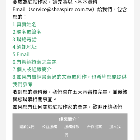
要成為駐站作家，請先將以下基本資料
Email（service@sheaspire.com.tw）給我們，包含
您的：
1.真實姓名
2.暱名或筆名
3.聯絡電話
4.通訊地址
5.Email
6.有興趣撰寫之主題
7.個人或組織簡介
8.如果有曾經書寫過的文章或創作，也希望您能提供
我們參考
收到您的資料後，我們會在五天內審核完畢，並後續
與您聯繫相關事宜。
如果您有任何關於駐站作家的問題，歡迎連絡我們
組織簡介：
關於我們
公益服務
服務條款
合作提案
加入我
們