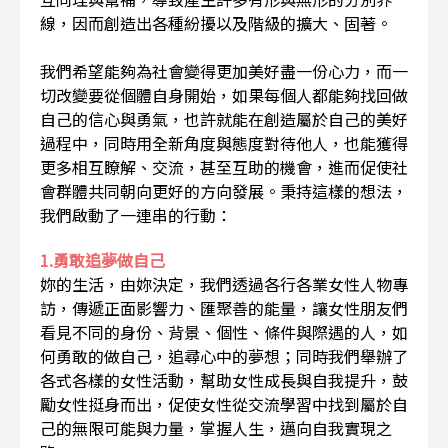
線，因而創造出各種紛擾以及階級的擴大、固著。
我們希望能夠為社會變得更加美好盡一份心力，而一
切改變要從個體自身開始，如果每個人都能夠找回做
自己的信心與勇氣，也許就能在創造屬於自己的美好
過程中，同時用全新角度與態度對待他人，也能獲得
更多相互瞭解、交流，甚至互助的機會，進而促使社
會群體共同朝向更好的方向發展。秉持這樣的想法，
我們啟動了一連串的行動：
1.勇敢追夢做自己
妳的生活，由妳決定，我們透過各行各業女性人物專
訪，傳遞正面影響力、匯聚善的能量，讓女性朋友們
看見不同的身份、背景、個性、條件與際遇的人，如
何勇敢的做自己，追尋心中的夢想；同時我們舉辦了
各式各樣的女性活動，幫助女性成長與自我提升，鼓
勵女性挺身而出，促使女性從交流學習中找到屬於自
己的無限可能與力量，掌握人生，邁向自我實現之