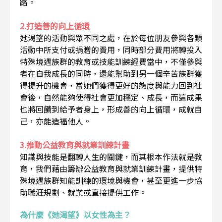
路。
2.打造善的向上循環
她渴望的活動與眾不同之處，在於每位朋友參與各類
活動中所支付或捐贈的費用，同時部分費用將轉投入
特殊境遇族群的教育或技能訓練經費當中，不僅參與
者在自我成長的同時，還能幫助到另一個辛苦族群獲
得提升的機會，當她們獲得更好的態度與能力回到社
會後，自然能夠使得社會更加穩定、成長，而這成果
也將回饋到給予者身上，形成善的向上循環，成就自
己，亦能造福他人。
3.推動公益教育與就業訓練計畫
知識與技能是翻轉人生的關鍵，而其根本作法就是教
育，我們藉由籌辦公益教育與就業訓練計畫，提供特
殊境遇族群知能訓練的環境與機會，甚至更進一步協
助職涯規劃、就業或直接提供工作。
為什麼《她渴望》以女性為主？