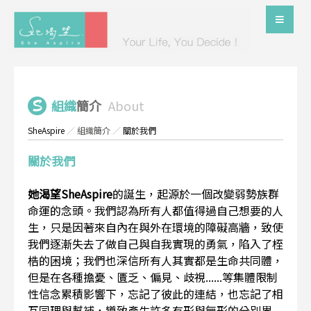
組織
簡介
About
SheAspire
／
組織簡介
／
關於我們
關於我們
她渴望SheAspire
的誕生，起源於一個改變弱勢族群
命運的念頭。我們認為所有人都值得過自己想要的人
生，只是因著來自內在與外在環境的障礙高牆，致使
我們逐漸失去了做自己與自我實現的勇氣，陷入了桎
梏的困境；我們也深信所有人其實都是生命共同體，
但是在各種擔憂、匱乏、偏見、歧視......等集體限制
性信念累積影響下，忘記了彼此的連結，也忘記了相
互同理與幫補，導致產生許多有形與無形的分別界