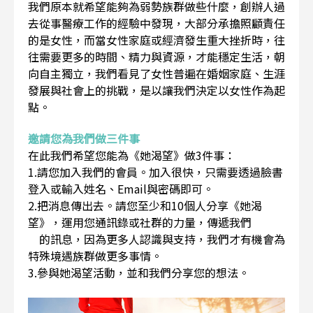
我們原本就希望能夠為弱勢族群做些什麼，創辦人過
去從事醫療工作的經驗中發現，大部分承擔照顧責任
的是女性，而當女性家庭或經濟發生重大挫折時，往
往需要更多的時間、精力與資源，才能穩定生活，朝
向自主獨立，我們看見了女性普遍在婚姻家庭、生涯
發展與社會上的挑戰，是以讓我們決定以女性作為起
點。
邀請您為我們做三件事
在此我們希望您能為《她渴望》做3件事：
1.請您加入我們的會員。加入很快，只需要透過臉書
登入或輸入姓名、Email與密碼即可。
2.把消息傳出去。請您至少和10個人分享《她渴
望》，運用您通訊錄或社群的力量，傳遞我們
的訊息，因為更多人認識與支持，我們才有機會為
特殊境遇族群做更多事情。
3.參與她渴望活動，並和我們分享您的想法。