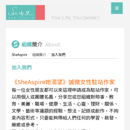
組織
簡介
About
SheAspire
／
組織簡介
／
加入我們
加入我們
《SheAspire她渴望》誠徵女性駐站作家
每一位女性朋友都可以來這裡申請成為駐站作家，可
以用個人或團體名義，分享您或您組織對時事、教
育、美麗、職場、健康、生活、心靈、理財、關係、
文學、藝術等議題的經驗、想法、記錄或創作，不拘
束內容形式，只要能夠帶給人們任何的學習、啟發、
療癒或參考。