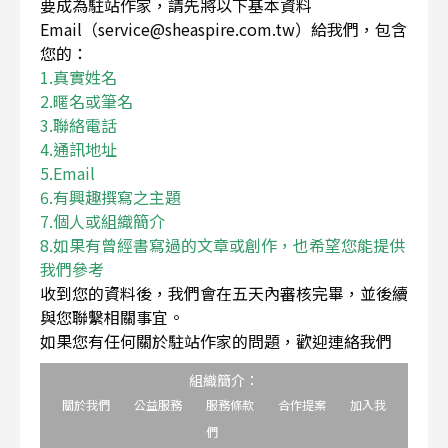
要成為駐站作家，請先將以下基本資料
Email（service@sheaspire.com.tw）給我們，包含
您的：
1.真實姓名
2.暱名或筆名
3.聯絡電話
4.通訊地址
5.Email
6.有興趣撰寫之主題
7.個人或組織簡介
8.如果有曾經書寫過的文章或創作，也希望您能提供
我們參考
收到您的資料後，我們會在五天內審核完畢，並後續
與您聯繫相關事宜。
如果您有任何關於駐站作家的問題，歡迎連絡我們
組織簡介：
關於我們
公益服務
服務條款
合作提案
加入我
們