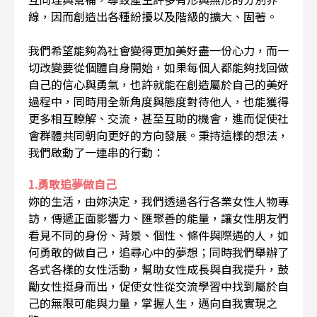
線，因而創造出各種紛擾以及階級的擴大、固著。
我們希望能夠為社會變得更加美好盡一份心力，而一
切改變要從個體自身開始，如果每個人都能夠找回做
自己的信心與勇氣，也許就能在創造屬於自己的美好
過程中，同時用全新角度與態度對待他人，也能獲得
更多相互瞭解、交流，甚至互助的機會，進而促使社
會群體共同朝向更好的方向發展。秉持這樣的想法，
我們啟動了一連串的行動：
1.勇敢追夢做自己
妳的生活，由妳決定，我們透過各行各業女性人物專
訪，傳遞正面影響力、匯聚善的能量，讓女性朋友們
看見不同的身份、背景、個性、條件與際遇的人，如
何勇敢的做自己，追尋心中的夢想；同時我們舉辦了
各式各樣的女性活動，幫助女性成長與自我提升，鼓
勵女性挺身而出，促使女性從交流學習中找到屬於自
己的無限可能與力量，掌握人生，邁向自我實現之