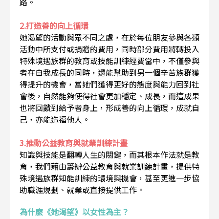
路。
2.打造善的向上循環
她渴望的活動與眾不同之處，在於每位朋友參與各類
活動中所支付或捐贈的費用，同時部分費用將轉投入
特殊境遇族群的教育或技能訓練經費當中，不僅參與
者在自我成長的同時，還能幫助到另一個辛苦族群獲
得提升的機會，當她們獲得更好的態度與能力回到社
會後，自然能夠使得社會更加穩定、成長，而這成果
也將回饋到給予者身上，形成善的向上循環，成就自
己，亦能造福他人。
3.推動公益教育與就業訓練計畫
知識與技能是翻轉人生的關鍵，而其根本作法就是教
育，我們藉由籌辦公益教育與就業訓練計畫，提供特
殊境遇族群知能訓練的環境與機會，甚至更進一步協
助職涯規劃、就業或直接提供工作。
為什麼《她渴望》以女性為主？