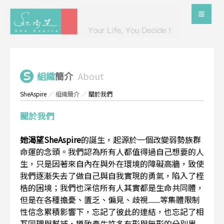
組織
簡介
About
SheAspire
／
組織簡介
／
關於我們
關於我們
她渴望SheAspire
的誕生，起源於一個改變弱勢族群
命運的念頭。我們認為所有人都值得過自己想要的人
生，只是因著來自內在與外在環境的障礙高牆，致使
我們逐漸失去了做自己與自我實現的勇氣，陷入了桎
梏的困境；我們也深信所有人其實都是生命共同體，
但是在各種擔憂、匱乏、偏見、歧視......等集體限制
性信念累積影響下，忘記了彼此的連結，也忘記了相
互同理與幫補，導致產生許多有形與無形的分別界