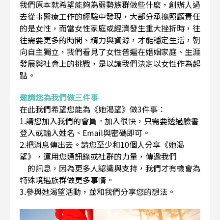
我們原本就希望能夠為弱勢族群做些什麼，創辦人過
去從事醫療工作的經驗中發現，大部分承擔照顧責任
的是女性，而當女性家庭或經濟發生重大挫折時，往
往需要更多的時間、精力與資源，才能穩定生活，朝
向自主獨立，我們看見了女性普遍在婚姻家庭、生涯
發展與社會上的挑戰，是以讓我們決定以女性作為起
點。
邀請您為我們做三件事
在此我們希望您能為《她渴望》做3件事：
1.請您加入我們的會員。加入很快，只需要透過臉書
登入或輸入姓名、Email與密碼即可。
2.把消息傳出去。請您至少和10個人分享《她渴
望》，運用您通訊錄或社群的力量，傳遞我們
的訊息，因為更多人認識與支持，我們才有機會為
特殊境遇族群做更多事情。
3.參與她渴望活動，並和我們分享您的想法。