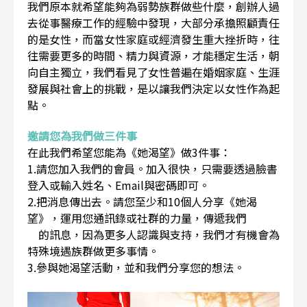
我們原本就希望能夠為弱勢族群做些什麼，創辦人過
去從事醫療工作的經驗中發現，大部分承擔照顧責任
的是女性，而當女性家庭或經濟發生重大挫折時，往
往需要更多的時間、精力與資源，才能穩定生活，朝
向自主獨立，我們看見了女性普遍在婚姻家庭、生涯
發展與社會上的挑戰，是以讓我們決定以女性作為起
點。
邀請您為我們做三件事
在此我們希望您能為《她渴望》做3件事：
1.請您加入我們的會員。加入很快，只需要透過臉書
登入或輸入姓名、Email與密碼即可。
2.把消息傳出去。請您至少和10個人分享《她渴
望》，運用您通訊錄或社群的力量，傳遞我們
的訊息，因為更多人認識與支持，我們才有機會為
特殊境遇族群做更多事情。
3.參與她渴望活動，並和我們分享您的想法。