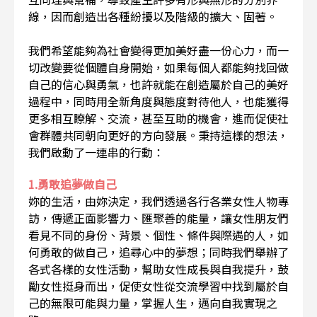
線，因而創造出各種紛擾以及階級的擴大、固著。
我們希望能夠為社會變得更加美好盡一份心力，而一
切改變要從個體自身開始，如果每個人都能夠找回做
自己的信心與勇氣，也許就能在創造屬於自己的美好
過程中，同時用全新角度與態度對待他人，也能獲得
更多相互瞭解、交流，甚至互助的機會，進而促使社
會群體共同朝向更好的方向發展。秉持這樣的想法，
我們啟動了一連串的行動：
1.勇敢追夢做自己
妳的生活，由妳決定，我們透過各行各業女性人物專
訪，傳遞正面影響力、匯聚善的能量，讓女性朋友們
看見不同的身份、背景、個性、條件與際遇的人，如
何勇敢的做自己，追尋心中的夢想；同時我們舉辦了
各式各樣的女性活動，幫助女性成長與自我提升，鼓
勵女性挺身而出，促使女性從交流學習中找到屬於自
己的無限可能與力量，掌握人生，邁向自我實現之