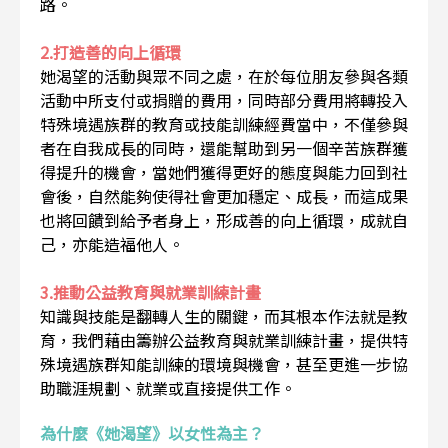
路。
2.打造善的向上循環
她渴望的活動與眾不同之處，在於每位朋友參與各類
活動中所支付或捐贈的費用，同時部分費用將轉投入
特殊境遇族群的教育或技能訓練經費當中，不僅參與
者在自我成長的同時，還能幫助到另一個辛苦族群獲
得提升的機會，當她們獲得更好的態度與能力回到社
會後，自然能夠使得社會更加穩定、成長，而這成果
也將回饋到給予者身上，形成善的向上循環，成就自
己，亦能造福他人。
3.推動公益教育與就業訓練計畫
知識與技能是翻轉人生的關鍵，而其根本作法就是教
育，我們藉由籌辦公益教育與就業訓練計畫，提供特
殊境遇族群知能訓練的環境與機會，甚至更進一步協
助職涯規劃、就業或直接提供工作。
為什麼《她渴望》以女性為主？