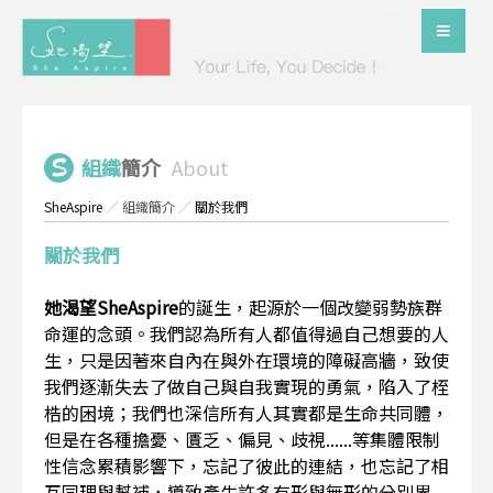
組織
簡介
About
SheAspire
／
組織簡介
／
關於我們
關於我們
她渴望SheAspire
的誕生，起源於一個改變弱勢族群
命運的念頭。我們認為所有人都值得過自己想要的人
生，只是因著來自內在與外在環境的障礙高牆，致使
我們逐漸失去了做自己與自我實現的勇氣，陷入了桎
梏的困境；我們也深信所有人其實都是生命共同體，
但是在各種擔憂、匱乏、偏見、歧視......等集體限制
性信念累積影響下，忘記了彼此的連結，也忘記了相
互同理與幫補，導致產生許多有形與無形的分別界