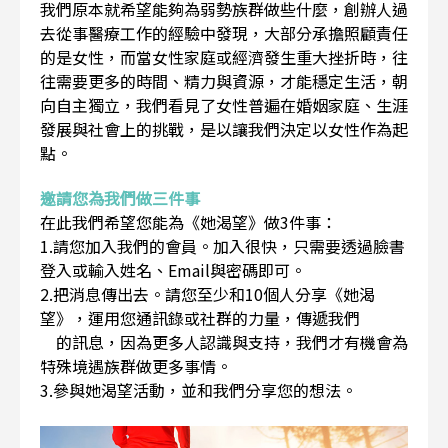
我們原本就希望能夠為弱勢族群做些什麼，創辦人過
去從事醫療工作的經驗中發現，大部分承擔照顧責任
的是女性，而當女性家庭或經濟發生重大挫折時，往
往需要更多的時間、精力與資源，才能穩定生活，朝
向自主獨立，我們看見了女性普遍在婚姻家庭、生涯
發展與社會上的挑戰，是以讓我們決定以女性作為起
點。
邀請您為我們做三件事
在此我們希望您能為《她渴望》做3件事：
1.請您加入我們的會員。加入很快，只需要透過臉書
登入或輸入姓名、Email與密碼即可。
2.把消息傳出去。請您至少和10個人分享《她渴
望》，運用您通訊錄或社群的力量，傳遞我們
的訊息，因為更多人認識與支持，我們才有機會為
特殊境遇族群做更多事情。
3.參與她渴望活動，並和我們分享您的想法。