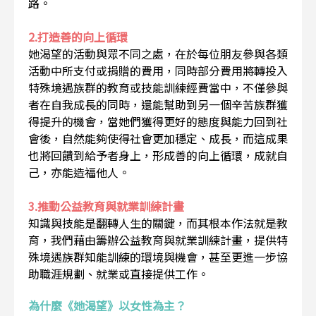
路。
2.打造善的向上循環
她渴望的活動與眾不同之處，在於每位朋友參與各類
活動中所支付或捐贈的費用，同時部分費用將轉投入
特殊境遇族群的教育或技能訓練經費當中，不僅參與
者在自我成長的同時，還能幫助到另一個辛苦族群獲
得提升的機會，當她們獲得更好的態度與能力回到社
會後，自然能夠使得社會更加穩定、成長，而這成果
也將回饋到給予者身上，形成善的向上循環，成就自
己，亦能造福他人。
3.推動公益教育與就業訓練計畫
知識與技能是翻轉人生的關鍵，而其根本作法就是教
育，我們藉由籌辦公益教育與就業訓練計畫，提供特
殊境遇族群知能訓練的環境與機會，甚至更進一步協
助職涯規劃、就業或直接提供工作。
為什麼《她渴望》以女性為主？