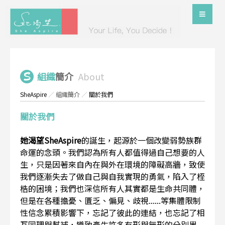
組織
簡介
About
SheAspire
／
組織簡介
／
關於我們
關於我們
她渴望SheAspire
的誕生，起源於一個改變弱勢族群
命運的念頭。我們認為所有人都值得過自己想要的人
生，只是因著來自內在與外在環境的障礙高牆，致使
我們逐漸失去了做自己與自我實現的勇氣，陷入了桎
梏的困境；我們也深信所有人其實都是生命共同體，
但是在各種擔憂、匱乏、偏見、歧視......等集體限制
性信念累積影響下，忘記了彼此的連結，也忘記了相
互同理與幫補，導致產生許多有形與無形的分別界