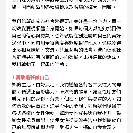
線，因而創造出各種紛擾以及階級的擴大、固著。
我們希望能夠為社會變得更加美好盡一份心力，而一
切改變要從個體自身開始，如果每個人都能夠找回做
自己的信心與勇氣，也許就能在創造屬於自己的美好
過程中，同時用全新角度與態度對待他人，也能獲得
更多相互瞭解、交流，甚至互助的機會，進而促使社
會群體共同朝向更好的方向發展。秉持這樣的想法，
我們啟動了一連串的行動：
1.勇敢追夢做自己
妳的生活，由妳決定，我們透過各行各業女性人物專
訪，傳遞正面影響力、匯聚善的能量，讓女性朋友們
看見不同的身份、背景、個性、條件與際遇的人，如
何勇敢的做自己，追尋心中的夢想；同時我們舉辦了
各式各樣的女性活動，幫助女性成長與自我提升，鼓
勵女性挺身而出，促使女性從交流學習中找到屬於自
己的無限可能與力量，掌握人生，邁向自我實現之