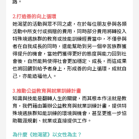
路。
2.打造善的向上循環
她渴望的活動與眾不同之處，在於每位朋友參與各類
活動中所支付或捐贈的費用，同時部分費用將轉投入
特殊境遇族群的教育或技能訓練經費當中，不僅參與
者在自我成長的同時，還能幫助到另一個辛苦族群獲
得提升的機會，當她們獲得更好的態度與能力回到社
會後，自然能夠使得社會更加穩定、成長，而這成果
也將回饋到給予者身上，形成善的向上循環，成就自
己，亦能造福他人。
3.推動公益教育與就業訓練計畫
知識與技能是翻轉人生的關鍵，而其根本作法就是教
育，我們藉由籌辦公益教育與就業訓練計畫，提供特
殊境遇族群知能訓練的環境與機會，甚至更進一步協
助職涯規劃、就業或直接提供工作。
為什麼《她渴望》以女性為主？