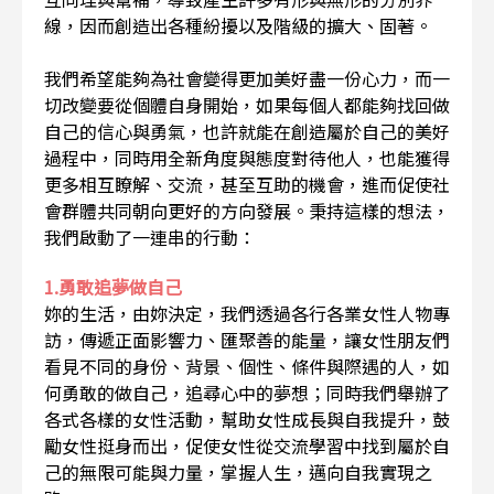
線，因而創造出各種紛擾以及階級的擴大、固著。
我們希望能夠為社會變得更加美好盡一份心力，而一
切改變要從個體自身開始，如果每個人都能夠找回做
自己的信心與勇氣，也許就能在創造屬於自己的美好
過程中，同時用全新角度與態度對待他人，也能獲得
更多相互瞭解、交流，甚至互助的機會，進而促使社
會群體共同朝向更好的方向發展。秉持這樣的想法，
我們啟動了一連串的行動：
1.勇敢追夢做自己
妳的生活，由妳決定，我們透過各行各業女性人物專
訪，傳遞正面影響力、匯聚善的能量，讓女性朋友們
看見不同的身份、背景、個性、條件與際遇的人，如
何勇敢的做自己，追尋心中的夢想；同時我們舉辦了
各式各樣的女性活動，幫助女性成長與自我提升，鼓
勵女性挺身而出，促使女性從交流學習中找到屬於自
己的無限可能與力量，掌握人生，邁向自我實現之