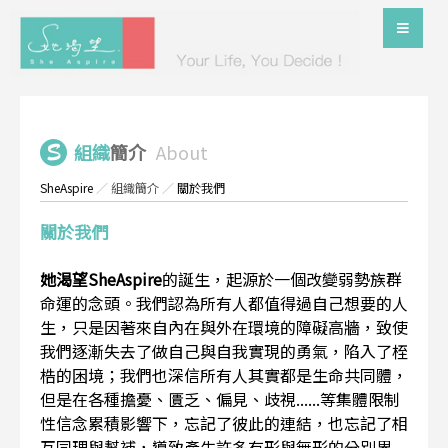
組織
簡介
About
SheAspire
／
組織簡介
／
關於我們
關於我們
她渴望SheAspire
的誕生，起源於一個改變弱勢族群
命運的念頭。我們認為所有人都值得過自己想要的人
生，只是因著來自內在與外在環境的障礙高牆，致使
我們逐漸失去了做自己與自我實現的勇氣，陷入了桎
梏的困境；我們也深信所有人其實都是生命共同體，
但是在各種擔憂、匱乏、偏見、歧視......等集體限制
性信念累積影響下，忘記了彼此的連結，也忘記了相
互同理與幫補，導致產生許多有形與無形的分別界