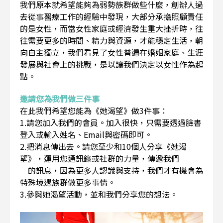
我們原本就希望能夠為弱勢族群做些什麼，創辦人過
去從事醫療工作的經驗中發現，大部分承擔照顧責任
的是女性，而當女性家庭或經濟發生重大挫折時，往
往需要更多的時間、精力與資源，才能穩定生活，朝
向自主獨立，我們看見了女性普遍在婚姻家庭、生涯
發展與社會上的挑戰，是以讓我們決定以女性作為起
點。
邀請您為我們做三件事
在此我們希望您能為《她渴望》做3件事：
1.請您加入我們的會員。加入很快，只需要透過臉書
登入或輸入姓名、Email與密碼即可。
2.把消息傳出去。請您至少和10個人分享《她渴
望》，運用您通訊錄或社群的力量，傳遞我們
的訊息，因為更多人認識與支持，我們才有機會為
特殊境遇族群做更多事情。
3.參與她渴望活動，並和我們分享您的想法。