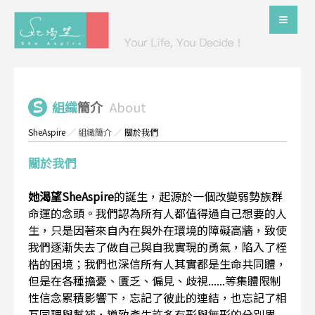
組織
簡介
About
SheAspire
／
組織簡介
／
關於我們
關於我們
她渴望SheAspire
的誕生，起源於一個改變弱勢族群
命運的念頭。我們認為所有人都值得過自己想要的人
生，只是因著來自內在與外在環境的障礙高牆，致使
我們逐漸失去了做自己與自我實現的勇氣，陷入了桎
梏的困境；我們也深信所有人其實都是生命共同體，
但是在各種擔憂、匱乏、偏見、歧視......等集體限制
性信念累積影響下，忘記了彼此的連結，也忘記了相
互同理與幫補，導致產生許多有形與無形的分別界