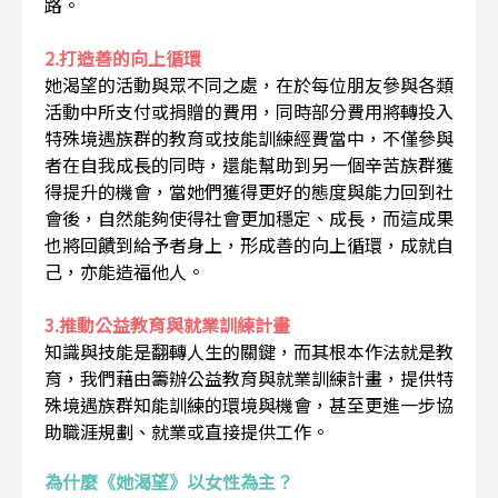
路。
2.打造善的向上循環
她渴望的活動與眾不同之處，在於每位朋友參與各類
活動中所支付或捐贈的費用，同時部分費用將轉投入
特殊境遇族群的教育或技能訓練經費當中，不僅參與
者在自我成長的同時，還能幫助到另一個辛苦族群獲
得提升的機會，當她們獲得更好的態度與能力回到社
會後，自然能夠使得社會更加穩定、成長，而這成果
也將回饋到給予者身上，形成善的向上循環，成就自
己，亦能造福他人。
3.推動公益教育與就業訓練計畫
知識與技能是翻轉人生的關鍵，而其根本作法就是教
育，我們藉由籌辦公益教育與就業訓練計畫，提供特
殊境遇族群知能訓練的環境與機會，甚至更進一步協
助職涯規劃、就業或直接提供工作。
為什麼《她渴望》以女性為主？