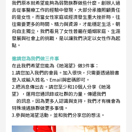
我們原本就希望能夠為弱勢族群做些什麼，創辦人過
去從事醫療工作的經驗中發現，大部分承擔照顧責任
的是女性，而當女性家庭或經濟發生重大挫折時，往
往需要更多的時間、精力與資源，才能穩定生活，朝
向自主獨立，我們看見了女性普遍在婚姻家庭、生涯
發展與社會上的挑戰，是以讓我們決定以女性作為起
點。
邀請您為我們做三件事
在此我們希望您能為《她渴望》做3件事：
1.請您加入我們的會員。加入很快，只需要透過臉書
登入或輸入姓名、Email與密碼即可。
2.把消息傳出去。請您至少和10個人分享《她渴
望》，運用您通訊錄或社群的力量，傳遞我們
的訊息，因為更多人認識與支持，我們才有機會為
特殊境遇族群做更多事情。
3.參與她渴望活動，並和我們分享您的想法。