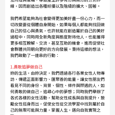
線，因而創造出各種紛擾以及階級的擴大、固著。
我們希望能夠為社會變得更加美好盡一份心力，而一
切改變要從個體自身開始，如果每個人都能夠找回做
自己的信心與勇氣，也許就能在創造屬於自己的美好
過程中，同時用全新角度與態度對待他人，也能獲得
更多相互瞭解、交流，甚至互助的機會，進而促使社
會群體共同朝向更好的方向發展。秉持這樣的想法，
我們啟動了一連串的行動：
1.勇敢追夢做自己
妳的生活，由妳決定，我們透過各行各業女性人物專
訪，傳遞正面影響力、匯聚善的能量，讓女性朋友們
看見不同的身份、背景、個性、條件與際遇的人，如
何勇敢的做自己，追尋心中的夢想；同時我們舉辦了
各式各樣的女性活動，幫助女性成長與自我提升，鼓
勵女性挺身而出，促使女性從交流學習中找到屬於自
己的無限可能與力量，掌握人生，邁向自我實現之