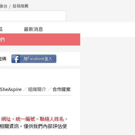
後台
投稿推薦
區
最新消息
們
密碼
SheAspire
／
組織簡介
／
合作提案
、網址、統一編號、聯絡人姓名、
相關資訊，僅供我們內部評估使