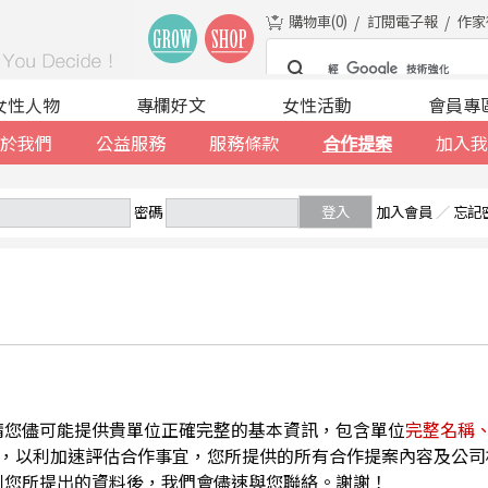
購物車(
0
)
訂閱電子報
作家
女性人物
專欄好文
女性活動
會員專
於我們
公益服務
服務條款
合作提案
加入我
密碼
登入
加入會員
／
忘記
請您儘可能提供貴單位正確完整的基本資訊，包含單位
完整名稱
，以利加速評估合作事宜，您所提供的所有合作提案內容及公司
到您所提出的資料後，我們會儘速與您聯絡。謝謝！