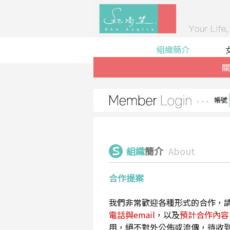
組織簡介
關
帳號
組織
簡介
About
合作提案
我們非常歡迎各種形式的合作，
電話與email
，以及
預計合作內容
用，絕不對外公佈或流傳，待收