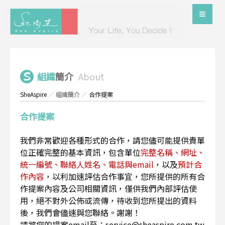
組織
簡介
About
SheAspire
／
組織簡介
／
合作提案
合作提案
我們非常歡迎各種形式的合作，請您儘可能提供貴單
位正確完整的基本資訊，包含單位
完整名稱、網址、
統一編號、聯絡人姓名、電話與email
，以及
預計合
作內容
，以利加速評估合作事宜，您所提供的所有合
作提案內容及公司相關資訊，僅供我們內部評估使
用，絕不對外公佈或流傳，待收到您所提出的資料
後，我們會儘速與您聯絡。謝謝！
請將您的提案email至：service@sheaspire.com.tw