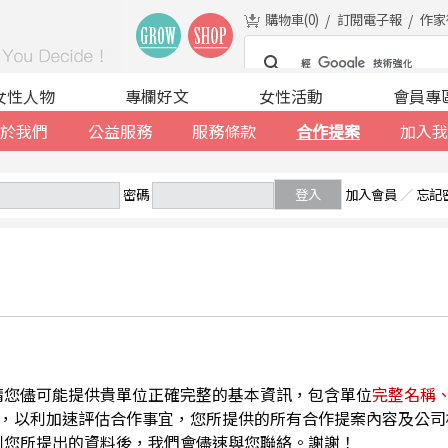
購物車(
0
)
訂閱電子報
作家
女性人物
專欄好文
女性活動
會員專
於我們
公益服務
服務條款
合作提案
加入我
密碼
登入
加入會員
／
忘記
請您儘可能提供貴單位正確完整的基本資訊，包含單位
完整名稱
，以利加速評估合作事宜，您所提供的所有合作提案內容及公司
到您所提出的資料後，我們會儘速與您聯絡。謝謝！