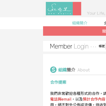
組織簡介
關
帳號
組織
簡介
About
合作提案
我們非常歡迎各種形式的合作，
電話與email
，以及
預計合作內容
用，絕不對外公佈或流傳，待收