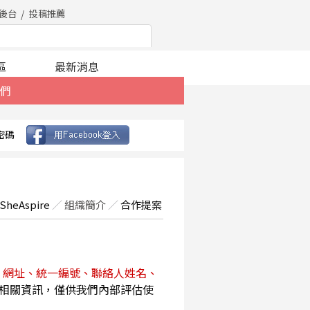
後台
投稿推薦
區
最新消息
們
密碼
SheAspire
／
組織簡介
／
合作提案
、網址、統一編號、聯絡人姓名、
相關資訊，僅供我們內部評估使