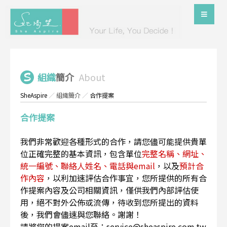
組織
簡介
About
SheAspire
／
組織簡介
／
合作提案
合作提案
我們非常歡迎各種形式的合作，請您儘可能提供貴單
位正確完整的基本資訊，包含單位
完整名稱、網址、
統一編號、聯絡人姓名、電話與email
，以及
預計合
作內容
，以利加速評估合作事宜，您所提供的所有合
作提案內容及公司相關資訊，僅供我們內部評估使
用，絕不對外公佈或流傳，待收到您所提出的資料
後，我們會儘速與您聯絡。謝謝！
請將您的提案email至：service@sheaspire.com.tw