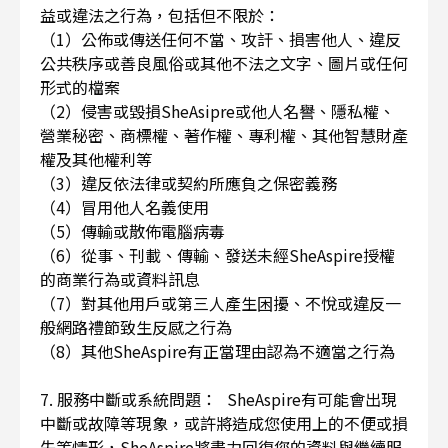
益或違法之行為，包括但不限於：
（1）公佈或傳送任何不當、攻訐、損害他人、違反
公共秩序或善良風俗或其他不法之文字、圖片或任何
形式的檔案
（2）侵害或毀損SheAsipre或他人名譽、隱私權、
營業秘密、商標權、著作權、專利權、其他智慧財產
權及其他權利等
（3）違反依法律或契約所應負之保密義務
（4）冒用他人名義使用
（5）傳輸或散佈電腦病毒
（6）從事、刊載、傳輸、發送未經SheAspire授權
的商業行為或資料訊息
（7）對其他用戶或第三人產生困擾、不悅或違反一
般網路禮節致生反感之行為
（8）其他SheAspire有正當理由認為不適當之行為
7. 服務中斷或系統問題： SheAspire有可能會出現
中斷或故障等現象，或許將造成您使用上的不便或損
失等情形，SheAspire將盡力回復您的資料與繼續服