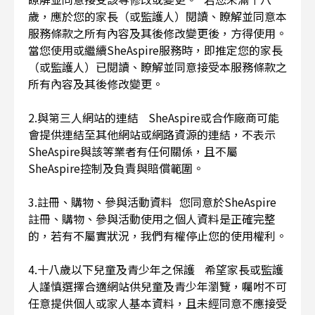
歲，應於您的家長（或監護人）閱讀、瞭解並同意本
服務條款之所有內容及其後修改變更後，方得使用。
當您使用或繼續SheAspire服務時，即推定您的家長
（或監護人）已閱讀、瞭解並同意接受本服務條款之
所有內容及其後修改變更。
2.與第三人網站的連結 SheAspire或合作廠商可能
會提供連結至其他網站或網路資源的連結，不表示
SheAspire與該等業者有任何關係，且不屬
SheAspire控制及負責與賠償範圍。
3.註冊、購物、參與活動資料 您同意於SheAspire
註冊、購物、參與活動使用之個人資料是正確完整
的，若有不屬實狀況，我們有權停止您的使用權利。
4.十八歲以下兒童及青少年之保護 希望家長或監護
人謹慎選擇合適網站供兒童及青少年瀏覽，囑咐不可
任意提供個人或家人基本資料，且未經同意不應接受