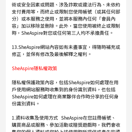
術或安全因素或問題、涉及詐欺或違法行為、未依約
支付費用等，而終止或限制您使用帳號（或其任何部
分）或本服務之使用，並將本服務內任何「會員內
容」加以移除並刪除。此外，當您使用被終止或限制
時，SheAspire對您或任何第三人均不承擔責任。
13.SheAspire網站內容如有未盡事宜，得隨時補充或
修正，並保有修改及最後解釋之權利。
SheAspire隱私權政策
隱私權保護政策內容，包括SheAspire如何處理在用
戶使用網站服務時收集到的身份識別資料，也包括
SheAspire如何處理在商業夥伴合作時分享的任何身
份識別資料。
1.資料收集及使用方式 SheAspire在您註冊帳號、
購買商品或服務、參加活動或贈獎遊戲時，我們會收
集您的個人資料或您於上述使用時所提供或產生的資