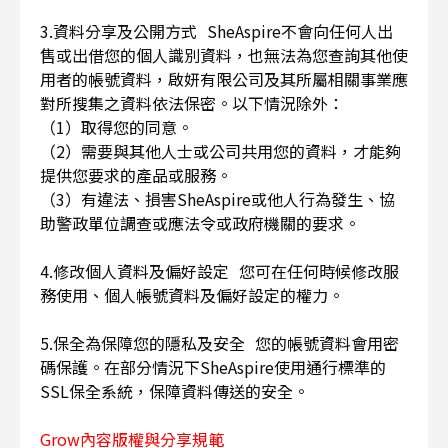
3.資料分享及公開方式 SheAspire不會向任何人出
售或出借您的個人識別資料，也無法為您查詢其他使
用者的帳號資料，啟妍有限公司及其所屬相關事業應
對所搜集之資料依法保密。以下情況除外：
（1）取得您的同意。
（2）需要與其他人士或公司共用您的資料，才能夠
提供您要求的產品或服務。
（3）有違法、損害SheAspire或他人行為發生、協
助警政單位調查或應法令或政府機關的要求。
4.修改個人資料及偏好設定 您可在任何時候修改服
務使用、個人帳號資料及偏好設定的權力。
5.保全為保障您的隱私及安全 您的帳號資料會用密
碼保護。在部分情況下SheAspire使用通行標準的
SSL保全系統，保障資料傳送的安全。
Grow內容版權與分享規範