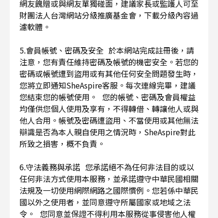
網友餽贈或與網友單獨碰面，建議家長或監護人可至
財團法人台灣網站分級推廣基金會，下載分級內容過
濾軟體。
5.會員帳號、密碼及安全 於本網站完成註冊後，請
注意，您有責任維持密碼及帳號的機密安全。若您的
密碼或帳號遭到盜用或有其他任何安全問題發生時，
您將立即通知SheAspire客服。每次連線完畢，建議
您結束您的帳號使用。 您的帳號、密碼及會員權益
均僅供您個人使用及享有，不得轉借、轉讓他人或與
他人合用。帳號及密碼遭盜用、不當使用或其他無法
辯識是否為本人親自使用之情況時，SheAspire對此
所致之損害，概不負責。
6.守法義務與承諾 您承諾絕不為任何非法目的或以
任何非法方式使用本服務，並承諾遵守中華民國相關
法規及一切使用網際網路之國際慣例。您若係中華民
國以外之使用者，並同意遵守所屬國家或地域之法
令。 您同意並保證不得利用本服務從事侵害他人權