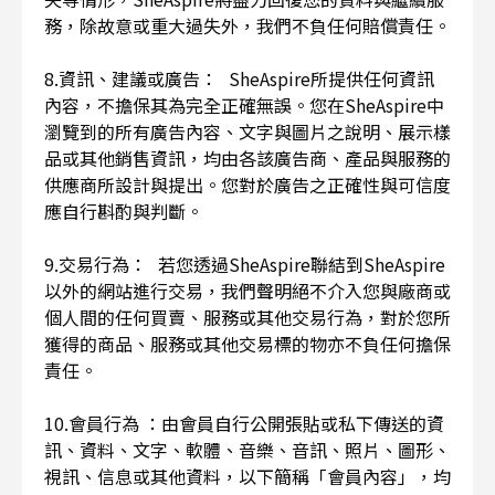
務，除故意或重大過失外，我們不負任何賠償責任。
8.資訊、建議或廣告： SheAspire所提供任何資訊
內容，不擔保其為完全正確無誤。您在SheAspire中
瀏覽到的所有廣告內容、文字與圖片之說明、展示樣
品或其他銷售資訊，均由各該廣告商、產品與服務的
供應商所設計與提出。您對於廣告之正確性與可信度
應自行斟酌與判斷。
9.交易行為： 若您透過SheAspire聯結到SheAspire
以外的網站進行交易，我們聲明絕不介入您與廠商或
個人間的任何買賣、服務或其他交易行為，對於您所
獲得的商品、服務或其他交易標的物亦不負任何擔保
責任。
10.會員行為 ：由會員自行公開張貼或私下傳送的資
訊、資料、文字、軟體、音樂、音訊、照片、圖形、
視訊、信息或其他資料，以下簡稱「會員內容」，均