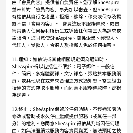
由「會員內容」提供者自負責任。您了解SheAspire
並未針對「會員內容」事先加以審查，但SheAspire
有權依其自行之考量，拒絕、移除、移交或保存及揭
露不當「會員內容」。 會員違反本服務條款、或侵
害其他人任何權利所衍生或導致任何第三人為請求或
主張時，您同意使SheAspire、關係企業、經理人、
代理人、受僱人、合夥人及授權人免於任何損害。
11.通知：如依法或其他相關規定須為通知時，
SheAspire得以包括但不限於：電子郵件、一般信
件、簡訊、多媒體簡訊、文字訊息、張貼於本服務網
頁，或其他現在或未來合理之方式通知您。當您經由
授權的方式存取本服務，而同意本服務條款時，都視
為送達。
12.終止：SheAspire保留於任何時點，不經通知隨時
修改或暫時或永久停止繼續提供服務（或其任一部
分）的權利。您同意SheAspire得依其判斷因任何理
由，如無法繼續或服務內容實質變更、無法預期之技