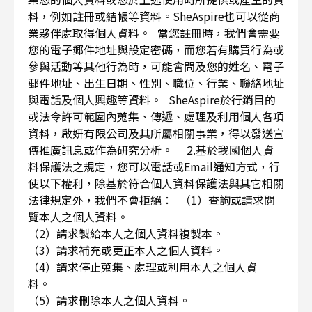
料，例如註冊或結帳等資料。SheAspire也可以從商
業夥伴處取得個人資料。 當您註冊時，我們會需要
您的電子郵件地址與設定密碼，而您若有購買行為或
參與活動等其他行為時，可能會問及您的姓名、電子
郵件地址、出生日期、性別、職位、行業、聯絡地址
與電話及個人興趣等資料。 SheAspire於行銷目的
或法令許可範圍內蒐集、傳遞、處理及利用個人各項
資料，啟妍有限公司及其所屬相關事業，得以發送宣
傳推廣訊息或作為研究分析。 2.基於我國個人資
料保護法之規定，您可以電話或Email通知方式，行
使以下權利，除基於符合個人資料保護法與其它相關
法律規定外，我們不會拒絕： （1）查詢或請求閱
覽本人之個人資料。
（2）請求製給本人之個人資料複製本。
（3）請求補充或更正本人之個人資料。
（4）請求停止蒐集、處理或利用本人之個人資
料。
（5）請求刪除本人之個人資料。