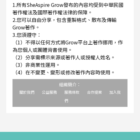
1.所有SheAspire Grow發布的內容均受到中華民國
著作權法及國際著作權法律的保障。
2.您可以自由分享，包含重製格式、散布及傳輸
Grow著作。
3.您須遵守：
（1）不得以任何方式將Grow平台上著作挪用，作
為您個人或團體背書使用。
（2）分享需標示來源或著作人或授權人姓名。
（3）非商業性運用。
（4）在不變更、變形或修改著作內容時使用。
組織簡介：
關於我們
公益服務
服務條款
合作提案
加入我
們