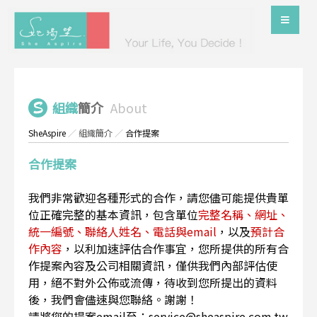
組織
簡介
About
SheAspire
／
組織簡介
／
合作提案
合作提案
我們非常歡迎各種形式的合作，請您儘可能提供貴單
位正確完整的基本資訊，包含單位
完整名稱、網址、
統一編號、聯絡人姓名、電話與email
，以及
預計合
作內容
，以利加速評估合作事宜，您所提供的所有合
作提案內容及公司相關資訊，僅供我們內部評估使
用，絕不對外公佈或流傳，待收到您所提出的資料
後，我們會儘速與您聯絡。謝謝！
請將您的提案email至：service@sheaspire.com.tw