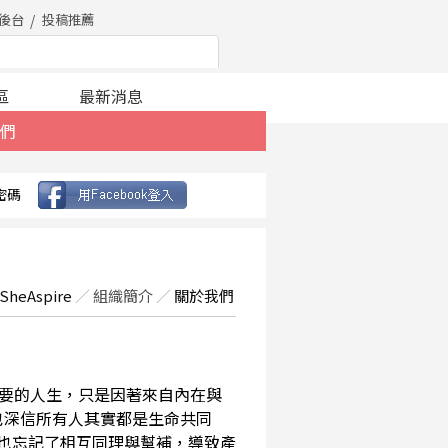
後台
投稿推薦
區
最新消息
們
密碼
SheAspire
／
組織簡介
／
關於我們
要的人生，只是因著來自內在與
也深信所有人其實都是生命共同
，也忘記了相互同理與幫補，導致產