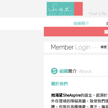
組織簡介
關
帳號
組織
簡介
About
關於我們
她渴望SheAspire
的誕生，起源於
外在環境的障礙高牆，致使我們
體，但是在各種擔憂、匱乏、偏見