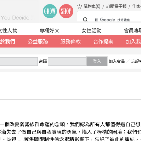
購物車(
0
)
訂閱電子報
作家
女性人物
專欄好文
女性活動
會員專
於我們
公益服務
服務條款
合作提案
加入我
密碼
登入
加入會員
／
忘記
一個改變弱勢族群命運的念頭。我們認為所有人都值得過自己想
逐漸失去了做自己與自我實現的勇氣，陷入了桎梏的困境；我們
、歧視......等集體限制性信念累積影響下，忘記了彼此的連結