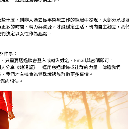
做些什麼，創辦人過去從事醫療工作的經驗中發現，大部分承擔
要更多的時間、精力與資源，才能穩定生活，朝向自主獨立，我
我們決定以女性作為起點。
3件事：
，只需要透過臉書登入或輸入姓名、Email與密碼即可。
0個人分享《她渴望》，運用您通訊錄或社群的力量，傳遞我們
，我們才有機會為特殊境遇族群做更多事情。
享您的想法。