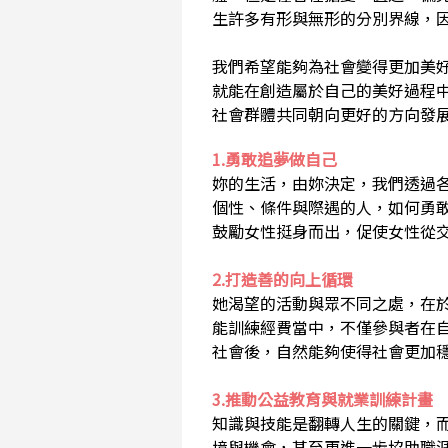
生許多有形與無形的分別界線，
我們希望能夠為社會變得更加美
就能在創造屬於自己的美好過程
社會群體共同朝向更好的方向發
1.勇敢追夢做自己
妳的生活，由妳決定，我們透過
個性、條件與際遇的人，如何勇
鼓勵女性挺身而出，促使女性從
2.打造善的向上循環
她渴望的活動與眾不同之處，在
能訓練經費當中，不僅參與者在
社會後，自然能夠使得社會更加
3.推動公益教育與就業訓練計畫
知識與技能是翻轉人生的關鍵，
境與機會，甚至更進一步協助職