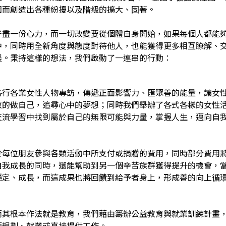
因而創造出各種紛擾以及階級的擴大、固著。
好盡一份心力，而一切改變要從個體自身開始，如果每個人都能
中，同時用全新角度與態度對待他人，也能獲得更多相互瞭解、
展。秉持這樣的想法，我們啟動了一連串的行動：
各行各業女性人物專訪，傳遞正面影響力、匯聚善的能量，讓女
敢的做自己，追尋心中的夢想；同時我們舉辦了各式各樣的女性
交流學習中找到屬於自己的無限可能與力量，掌握人生，邁向自
於每位朋友參與各類活動中所支付或捐贈的費用，同時部分費用
自我成長的同時，還能幫助到另一個辛苦族群獲得提升的機會，
穩定、成長，而這成果也將回饋到給予者身上，形成善的向上循
而其根本作法就是教育，我們藉由籌辦公益教育與就業訓練計畫
涯規劃、就業或直接提供工作。