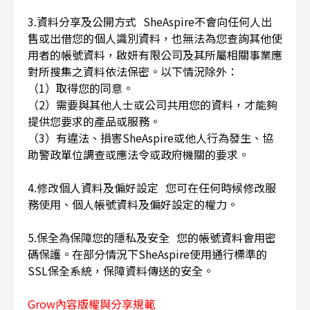
3.資料分享及公開方式 SheAspire不會向任何人出
售或出借您的個人識別資料，也無法為您查詢其他使
用者的帳號資料，啟妍有限公司及其所屬相關事業應
對所搜集之資料依法保密。以下情況除外：
（1）取得您的同意。
（2）需要與其他人士或公司共用您的資料，才能夠
提供您要求的產品或服務。
（3）有違法、損害SheAspire或他人行為發生、協
助警政單位調查或應法令或政府機關的要求。
4.修改個人資料及偏好設定 您可在任何時候修改服
務使用、個人帳號資料及偏好設定的權力。
5.保全為保障您的隱私及安全 您的帳號資料會用密
碼保護。在部分情況下SheAspire使用通行標準的
SSL保全系統，保障資料傳送的安全。
Grow內容版權與分享規範