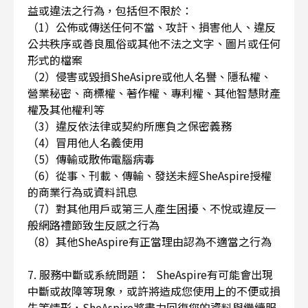
益或違法之行為，包括但不限於：
（1）公佈或傳送任何不當、攻訐、損害他人、違反
公共秩序或善良風俗或其他不法之文字、圖片或任何
形式的檔案
（2）侵害或毀損SheAsipre或他人名譽、隱私權、
營業秘密、商標權、著作權、專利權、其他智慧財產
權及其他權利等
（3）違反依法律或契約所應負之保密義務
（4）冒用他人名義使用
（5）傳輸或散佈電腦病毒
（6）從事、刊載、傳輸、發送未經SheAspire授權
的商業行為或資料訊息
（7）對其他用戶或第三人產生困擾、不悅或違反一
般網路禮節致生反感之行為
（8）其他SheAspire有正當理由認為不適當之行為
7. 服務中斷或系統問題： SheAspire有可能會出現
中斷或故障等現象，或許將造成您使用上的不便或損
失等情形，SheAspire將盡力回復您的資料與繼續服