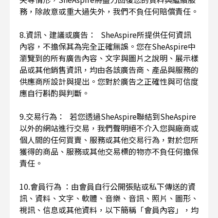
務，除故意或重大過失外，我們不負任何賠償責任。
8.資訊、建議或廣告： SheAspire所提供任何資訊
內容，不擔保其為完全正確無誤。您在SheAspire中
瀏覽到的所有廣告內容、文字與圖片之說明、展示樣
品或其他銷售資訊，均由各該廣告商、產品與服務的
供應商所設計與提出。您對於廣告之正確性與可信度
應自行斟酌與判斷。
9.交易行為： 若您透過SheAspire聯結到SheAspire
以外的網站進行交易，我們聲明絕不介入您與廠商或
個人間的任何買賣、服務或其他交易行為，對於您所
獲得的商品、服務或其他交易標的物亦不負任何擔保
責任。
10.會員行為 ：由會員自行公開張貼或私下傳送的資
訊、資料、文字、軟體、音樂、音訊、照片、圖形、
視訊、信息或其他資料，以下簡稱「會員內容」，均