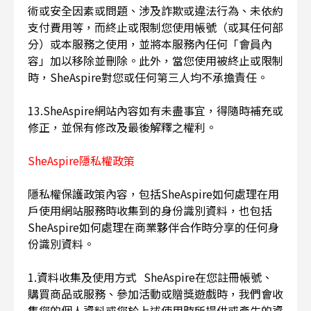
術或安全因素或問題、涉及詐欺或違法行為、未依約
支付費用等，而終止或限制您使用帳號（或其任何部
分）或本服務之使用，並將本服務內任何「會員內
容」加以移除並刪除。此外，當您使用被終止或限制
時，SheAspire對您或任何第三人均不承擔責任。
13.SheAspire網站內容如有未盡事宜，得隨時補充或
修正，並保有修改及最後解釋之權利。
SheAspire隱私權政策
隱私權保護政策內容，包括SheAspire如何處理在用
戶使用網站服務時收集到的身份識別資料，也包括
SheAspire如何處理在商業夥伴合作時分享的任何身
份識別資料。
1.資料收集及使用方式 SheAspire在您註冊帳號、
購買商品或服務、參加活動或贈獎遊戲時，我們會收
集您的個人資料或您於上述使用時所提供或產生的資