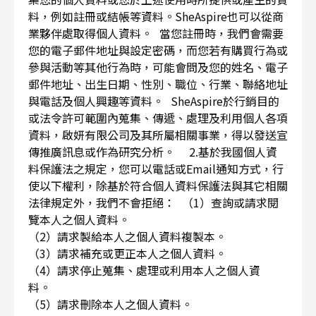
料，例如註冊或結帳等資料。SheAspire也可以從商
業夥伴處取得個人資料。 當您註冊時，我們會需要
您的電子郵件地址與設定密碼，而您若有購買行為或
參與活動等其他行為時，可能會問及您的姓名、電子
郵件地址、出生日期、性別、職位、行業、聯絡地址
與電話及個人興趣等資料。 SheAspire於行銷目的
或法令許可範圍內蒐集、傳遞、處理及利用個人各項
資料，啟妍有限公司及其所屬相關事業，得以發送宣
傳推廣訊息或作為研究分析。 2.基於我國個人資
料保護法之規定，您可以電話或Email通知方式，行
使以下權利，除基於符合個人資料保護法與其它相關
法律規定外，我們不會拒絕： （1）查詢或請求閱
覽本人之個人資料。
（2）請求製給本人之個人資料複製本。
（3）請求補充或更正本人之個人資料。
（4）請求停止蒐集、處理或利用本人之個人資
料。
（5）請求刪除本人之個人資料。