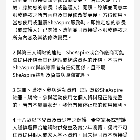
歲，應於您的家長（或監護人）閱讀、瞭解並同意本
服務條款之所有內容及其後修改變更後，方得使用。
當您使用或繼續SheAspire服務時，即推定您的家長
（或監護人）已閱讀、瞭解並同意接受本服務條款之
所有內容及其後修改變更。
2.與第三人網站的連結 SheAspire或合作廠商可能
會提供連結至其他網站或網路資源的連結，不表示
SheAspire與該等業者有任何關係，且不屬
SheAspire控制及負責與賠償範圍。
3.註冊、購物、參與活動資料 您同意於SheAspire
註冊、購物、參與活動使用之個人資料是正確完整
的，若有不屬實狀況，我們有權停止您的使用權利。
4.十八歲以下兒童及青少年之保護 希望家長或監護
人謹慎選擇合適網站供兒童及青少年瀏覽，囑咐不可
任意提供個人或家人基本資料，且未經同意不應接受