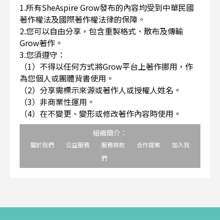
1.所有SheAspire Grow發布的內容均受到中華民國
著作權法及國際著作權法律的保障。
2.您可以自由分享，包含重製格式、散布及傳輸
Grow著作。
3.您須遵守：
（1）不得以任何方式將Grow平台上著作挪用，作
為您個人或團體背書使用。
（2）分享需標示來源或著作人或授權人姓名。
（3）非商業性運用。
（4）在不變更、變形或修改著作內容時使用。
組織簡介：
關於我們
公益服務
服務條款
合作提案
加入我
們