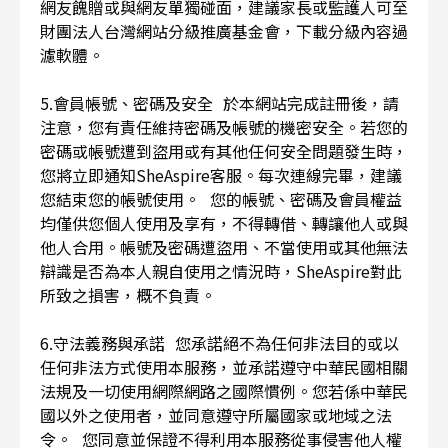
網友餽贈或與網友單獨碰面，建議家長或監護人可至
財團法人台灣網站分級推廣基金會，下載分級內容過
濾軟體。
5.會員帳號、密碼及安全 於本網站完成註冊後，請
注意，您有責任維持密碼及帳號的機密安全。若您的
密碼或帳號遭到盜用或有其他任何安全問題發生時，
您將立即通知SheAspire客服。每次連線完畢，建議
您結束您的帳號使用。 您的帳號、密碼及會員權益
均僅供您個人使用及享有，不得轉借、轉讓他人或與
他人合用。帳號及密碼遭盜用、不當使用或其他無法
辯識是否為本人親自使用之情況時，SheAspire對此
所致之損害，概不負責。
6.守法義務與承諾 您承諾絕不為任何非法目的或以
任何非法方式使用本服務，並承諾遵守中華民國相關
法規及一切使用網際網路之國際慣例。您若係中華民
國以外之使用者，並同意遵守所屬國家或地域之法
令。 您同意並保證不得利用本服務從事侵害他人權