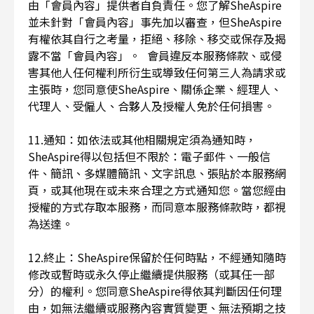
由「會員內容」提供者自負責任。您了解SheAspire
並未針對「會員內容」事先加以審查，但SheAspire
有權依其自行之考量，拒絕、移除、移交或保存及揭
露不當「會員內容」。 會員違反本服務條款、或侵
害其他人任何權利所衍生或導致任何第三人為請求或
主張時，您同意使SheAspire、關係企業、經理人、
代理人、受僱人、合夥人及授權人免於任何損害。
11.通知：如依法或其他相關規定須為通知時，
SheAspire得以包括但不限於：電子郵件、一般信
件、簡訊、多媒體簡訊、文字訊息、張貼於本服務網
頁，或其他現在或未來合理之方式通知您。當您經由
授權的方式存取本服務，而同意本服務條款時，都視
為送達。
12.終止：SheAspire保留於任何時點，不經通知隨時
修改或暫時或永久停止繼續提供服務（或其任一部
分）的權利。您同意SheAspire得依其判斷因任何理
由，如無法繼續或服務內容實質變更、無法預期之技