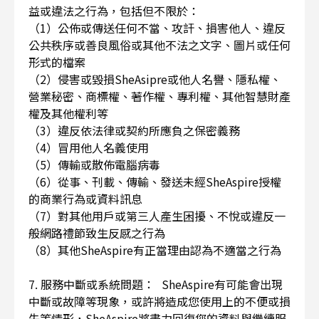
益或違法之行為，包括但不限於：
（1）公佈或傳送任何不當、攻訐、損害他人、違反
公共秩序或善良風俗或其他不法之文字、圖片或任何
形式的檔案
（2）侵害或毀損SheAsipre或他人名譽、隱私權、
營業秘密、商標權、著作權、專利權、其他智慧財產
權及其他權利等
（3）違反依法律或契約所應負之保密義務
（4）冒用他人名義使用
（5）傳輸或散佈電腦病毒
（6）從事、刊載、傳輸、發送未經SheAspire授權
的商業行為或資料訊息
（7）對其他用戶或第三人產生困擾、不悅或違反一
般網路禮節致生反感之行為
（8）其他SheAspire有正當理由認為不適當之行為
7. 服務中斷或系統問題： SheAspire有可能會出現
中斷或故障等現象，或許將造成您使用上的不便或損
失等情形，SheAspire將盡力回復您的資料與繼續服