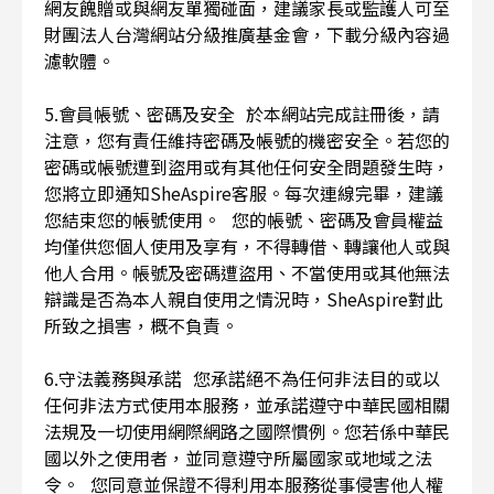
網友餽贈或與網友單獨碰面，建議家長或監護人可至
財團法人台灣網站分級推廣基金會，下載分級內容過
濾軟體。
5.會員帳號、密碼及安全 於本網站完成註冊後，請
注意，您有責任維持密碼及帳號的機密安全。若您的
密碼或帳號遭到盜用或有其他任何安全問題發生時，
您將立即通知SheAspire客服。每次連線完畢，建議
您結束您的帳號使用。 您的帳號、密碼及會員權益
均僅供您個人使用及享有，不得轉借、轉讓他人或與
他人合用。帳號及密碼遭盜用、不當使用或其他無法
辯識是否為本人親自使用之情況時，SheAspire對此
所致之損害，概不負責。
6.守法義務與承諾 您承諾絕不為任何非法目的或以
任何非法方式使用本服務，並承諾遵守中華民國相關
法規及一切使用網際網路之國際慣例。您若係中華民
國以外之使用者，並同意遵守所屬國家或地域之法
令。 您同意並保證不得利用本服務從事侵害他人權