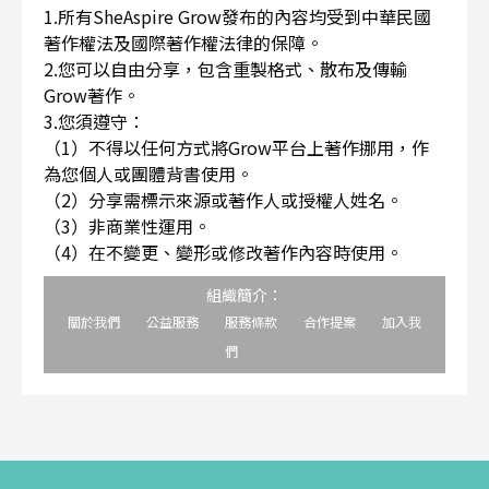
1.所有SheAspire Grow發布的內容均受到中華民國
著作權法及國際著作權法律的保障。
2.您可以自由分享，包含重製格式、散布及傳輸
Grow著作。
3.您須遵守：
（1）不得以任何方式將Grow平台上著作挪用，作
為您個人或團體背書使用。
（2）分享需標示來源或著作人或授權人姓名。
（3）非商業性運用。
（4）在不變更、變形或修改著作內容時使用。
組織簡介：
關於我們
公益服務
服務條款
合作提案
加入我
們