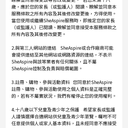
歲，應於您的家長（或監護人）閱讀、瞭解並同意本
服務條款之所有內容及其後修改變更後，方得使用。
當您使用或繼續SheAspire服務時，即推定您的家長
（或監護人）已閱讀、瞭解並同意接受本服務條款之
所有內容及其後修改變更。
2.與第三人網站的連結 SheAspire或合作廠商可能
會提供連結至其他網站或網路資源的連結，不表示
SheAspire與該等業者有任何關係，且不屬
SheAspire控制及負責與賠償範圍。
3.註冊、購物、參與活動資料 您同意於SheAspire
註冊、購物、參與活動使用之個人資料是正確完整
的，若有不屬實狀況，我們有權停止您的使用權利。
4.十八歲以下兒童及青少年之保護 希望家長或監護
人謹慎選擇合適網站供兒童及青少年瀏覽，囑咐不可
任意提供個人或家人基本資料，且未經同意不應接受