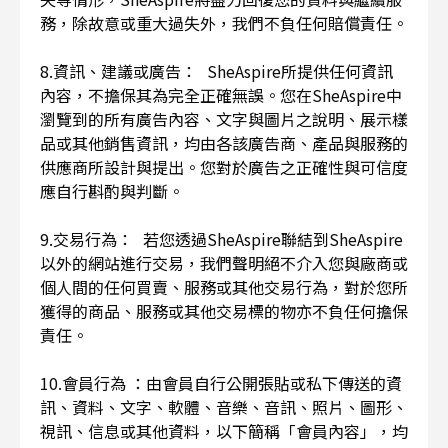
務，除故意或重大過失外，我們不負任何賠償責任。
8.資訊、建議或廣告： SheAspire所提供任何資訊
內容，不擔保其為完全正確無誤。您在SheAspire中
瀏覽到的所有廣告內容、文字與圖片之說明、展示樣
品或其他銷售資訊，均由各該廣告商、產品與服務的
供應商所設計與提出。您對於廣告之正確性與可信度
應自行斟酌與判斷。
9.交易行為： 若您透過SheAspire聯結到SheAspire
以外的網站進行交易，我們聲明絕不介入您與廠商或
個人間的任何買賣、服務或其他交易行為，對於您所
獲得的商品、服務或其他交易標的物亦不負任何擔保
責任。
10.會員行為 ：由會員自行公開張貼或私下傳送的資
訊、資料、文字、軟體、音樂、音訊、照片、圖形、
視訊、信息或其他資料，以下簡稱「會員內容」，均