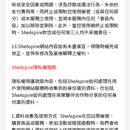
術或安全因素或問題、涉及詐欺或違法行為、未依約
支付費用等，而終止或限制您使用帳號（或其任何部
分）或本服務之使用，並將本服務內任何「會員內
容」加以移除並刪除。此外，當您使用被終止或限制
時，SheAspire對您或任何第三人均不承擔責任。
13.SheAspire網站內容如有未盡事宜，得隨時補充或
修正，並保有修改及最後解釋之權利。
SheAspire隱私權政策
隱私權保護政策內容，包括SheAspire如何處理在用
戶使用網站服務時收集到的身份識別資料，也包括
SheAspire如何處理在商業夥伴合作時分享的任何身
份識別資料。
1.資料收集及使用方式 SheAspire在您註冊帳號、
購買商品或服務、參加活動或贈獎遊戲時，我們會收
集您的個人資料或您於上述使用時所提供或產生的資