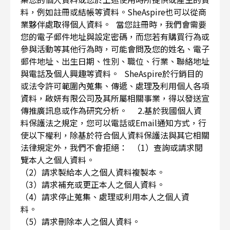
料，例如註冊或結帳等資料。SheAspire也可以從商
業夥伴處取得個人資料。 當您註冊時，我們會需要
您的電子郵件地址與設定密碼，而您若有購買行為或
參與活動等其他行為時，可能會問及您的姓名、電子
郵件地址、出生日期、性別、職位、行業、聯絡地址
與電話及個人興趣等資料。 SheAspire於行銷目的
或法令許可範圍內蒐集、傳遞、處理及利用個人各項
資料，啟妍有限公司及其所屬相關事業，得以發送宣
傳推廣訊息或作為研究分析。 2.基於我國個人資
料保護法之規定，您可以電話或Email通知方式，行
使以下權利，除基於符合個人資料保護法與其它相關
法律規定外，我們不會拒絕： （1）查詢或請求閱
覽本人之個人資料。
（2）請求製給本人之個人資料複製本。
（3）請求補充或更正本人之個人資料。
（4）請求停止蒐集、處理或利用本人之個人資
料。
（5）請求刪除本人之個人資料。