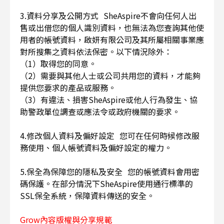
3.資料分享及公開方式 SheAspire不會向任何人出
售或出借您的個人識別資料，也無法為您查詢其他使
用者的帳號資料，啟妍有限公司及其所屬相關事業應
對所搜集之資料依法保密。以下情況除外：
（1）取得您的同意。
（2）需要與其他人士或公司共用您的資料，才能夠
提供您要求的產品或服務。
（3）有違法、損害SheAspire或他人行為發生、協
助警政單位調查或應法令或政府機關的要求。
4.修改個人資料及偏好設定 您可在任何時候修改服
務使用、個人帳號資料及偏好設定的權力。
5.保全為保障您的隱私及安全 您的帳號資料會用密
碼保護。在部分情況下SheAspire使用通行標準的
SSL保全系統，保障資料傳送的安全。
Grow內容版權與分享規範