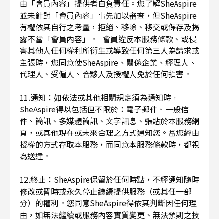
由「會員內容」提供者自負責任。您了解SheAspire
並未針對「會員內容」事先加以審查，但SheAspire
有權依其自行之考量，拒絕、移除、移交或保存及揭
露不當「會員內容」。 會員違反本服務條款、或侵
害其他人任何權利所衍生或導致任何第三人為請求或
主張時，您同意使SheAspire、關係企業、經理人、
代理人、受僱人、合夥人及授權人免於任何損害。
11.通知：如依法或其他相關規定須為通知時，
SheAspire得以包括但不限於：電子郵件、一般信
件、簡訊、多媒體簡訊、文字訊息、張貼於本服務網
頁，或其他現在或未來合理之方式通知您。當您經由
授權的方式存取本服務，而同意本服務條款時，都視
為送達。
12.終止：SheAspire保留於任何時點，不經通知隨時
修改或暫時或永久停止繼續提供服務（或其任一部
分）的權利。您同意SheAspire得依其判斷因任何理
由，如無法繼續或服務內容實質變更、無法預期之技