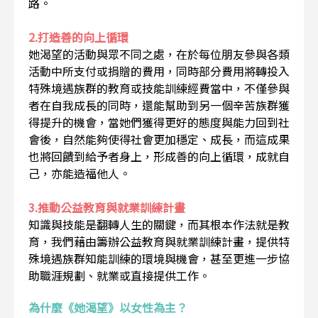
路。
2.打造善的向上循環
她渴望的活動與眾不同之處，在於每位朋友參與各類
活動中所支付或捐贈的費用，同時部分費用將轉投入
特殊境遇族群的教育或技能訓練經費當中，不僅參與
者在自我成長的同時，還能幫助到另一個辛苦族群獲
得提升的機會，當她們獲得更好的態度與能力回到社
會後，自然能夠使得社會更加穩定、成長，而這成果
也將回饋到給予者身上，形成善的向上循環，成就自
己，亦能造福他人。
3.推動公益教育與就業訓練計畫
知識與技能是翻轉人生的關鍵，而其根本作法就是教
育，我們藉由籌辦公益教育與就業訓練計畫，提供特
殊境遇族群知能訓練的環境與機會，甚至更進一步協
助職涯規劃、就業或直接提供工作。
為什麼《她渴望》以女性為主？