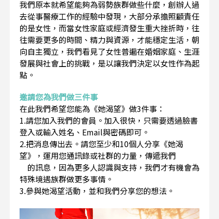
我們原本就希望能夠為弱勢族群做些什麼，創辦人過
去從事醫療工作的經驗中發現，大部分承擔照顧責任
的是女性，而當女性家庭或經濟發生重大挫折時，往
往需要更多的時間、精力與資源，才能穩定生活，朝
向自主獨立，我們看見了女性普遍在婚姻家庭、生涯
發展與社會上的挑戰，是以讓我們決定以女性作為起
點。
邀請您為我們做三件事
在此我們希望您能為《她渴望》做3件事：
1.請您加入我們的會員。加入很快，只需要透過臉書
登入或輸入姓名、Email與密碼即可。
2.把消息傳出去。請您至少和10個人分享《她渴
望》，運用您通訊錄或社群的力量，傳遞我們
的訊息，因為更多人認識與支持，我們才有機會為
特殊境遇族群做更多事情。
3.參與她渴望活動，並和我們分享您的想法。