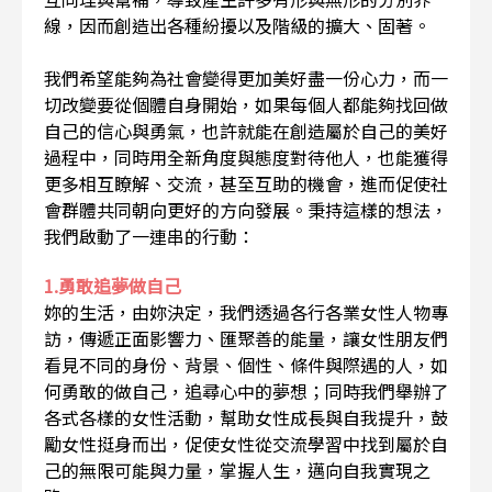
線，因而創造出各種紛擾以及階級的擴大、固著。
我們希望能夠為社會變得更加美好盡一份心力，而一
切改變要從個體自身開始，如果每個人都能夠找回做
自己的信心與勇氣，也許就能在創造屬於自己的美好
過程中，同時用全新角度與態度對待他人，也能獲得
更多相互瞭解、交流，甚至互助的機會，進而促使社
會群體共同朝向更好的方向發展。秉持這樣的想法，
我們啟動了一連串的行動：
1.勇敢追夢做自己
妳的生活，由妳決定，我們透過各行各業女性人物專
訪，傳遞正面影響力、匯聚善的能量，讓女性朋友們
看見不同的身份、背景、個性、條件與際遇的人，如
何勇敢的做自己，追尋心中的夢想；同時我們舉辦了
各式各樣的女性活動，幫助女性成長與自我提升，鼓
勵女性挺身而出，促使女性從交流學習中找到屬於自
己的無限可能與力量，掌握人生，邁向自我實現之