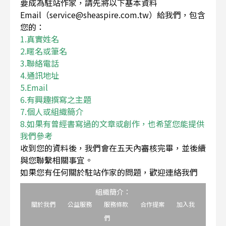
要成為駐站作家，請先將以下基本資料
Email（service@sheaspire.com.tw）給我們，包含
您的：
1.真實姓名
2.暱名或筆名
3.聯絡電話
4.通訊地址
5.Email
6.有興趣撰寫之主題
7.個人或組織簡介
8.如果有曾經書寫過的文章或創作，也希望您能提供
我們參考
收到您的資料後，我們會在五天內審核完畢，並後續
與您聯繫相關事宜。
如果您有任何關於駐站作家的問題，歡迎連絡我們
組織簡介：
關於我們
公益服務
服務條款
合作提案
加入我
們