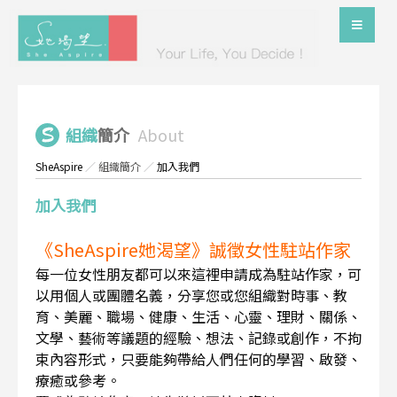
組織
簡介
About
SheAspire
／
組織簡介
／
加入我們
加入我們
《SheAspire她渴望》誠徵女性駐站作家
每一位女性朋友都可以來這裡申請成為駐站作家，可
以用個人或團體名義，分享您或您組織對時事、教
育、美麗、職場、健康、生活、心靈、理財、關係、
文學、藝術等議題的經驗、想法、記錄或創作，不拘
束內容形式，只要能夠帶給人們任何的學習、啟發、
療癒或參考。