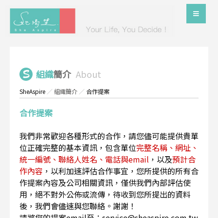
組織
簡介
About
SheAspire
／
組織簡介
／
合作提案
合作提案
我們非常歡迎各種形式的合作，請您儘可能提供貴單
位正確完整的基本資訊，包含單位
完整名稱、網址、
統一編號、聯絡人姓名、電話與email
，以及
預計合
作內容
，以利加速評估合作事宜，您所提供的所有合
作提案內容及公司相關資訊，僅供我們內部評估使
用，絕不對外公佈或流傳，待收到您所提出的資料
後，我們會儘速與您聯絡。謝謝！
請將您的提案email至：service@sheaspire.com.tw