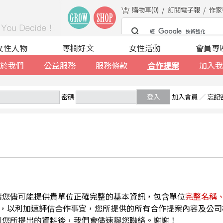
購物車(
0
)
訂閱電子報
作家
女性人物
專欄好文
女性活動
會員專
於我們
公益服務
服務條款
合作提案
加入我
密碼
登入
加入會員
／
忘記
請您儘可能提供貴單位正確完整的基本資訊，包含單位
完整名稱
，以利加速評估合作事宜，您所提供的所有合作提案內容及公司
到您所提出的資料後，我們會儘速與您聯絡。謝謝！