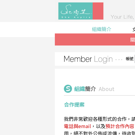
組織簡介
關
帳號
組織
簡介
About
合作提案
我們非常歡迎各種形式的合作，
電話與email
，以及
預計合作內容
用，絕不對外公佈或流傳，待收