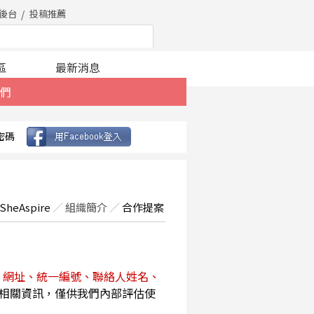
後台
投稿推薦
區
最新消息
們
密碼
SheAspire
／
組織簡介
／
合作提案
、網址、統一編號、聯絡人姓名、
相關資訊，僅供我們內部評估使