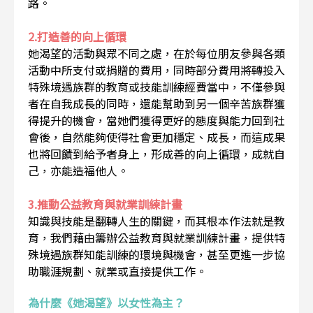
路。
2.打造善的向上循環
她渴望的活動與眾不同之處，在於每位朋友參與各類
活動中所支付或捐贈的費用，同時部分費用將轉投入
特殊境遇族群的教育或技能訓練經費當中，不僅參與
者在自我成長的同時，還能幫助到另一個辛苦族群獲
得提升的機會，當她們獲得更好的態度與能力回到社
會後，自然能夠使得社會更加穩定、成長，而這成果
也將回饋到給予者身上，形成善的向上循環，成就自
己，亦能造福他人。
3.推動公益教育與就業訓練計畫
知識與技能是翻轉人生的關鍵，而其根本作法就是教
育，我們藉由籌辦公益教育與就業訓練計畫，提供特
殊境遇族群知能訓練的環境與機會，甚至更進一步協
助職涯規劃、就業或直接提供工作。
為什麼《她渴望》以女性為主？