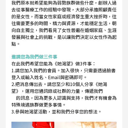
我們原本就希望能夠為弱勢族群做些什麼，創辦人過
去從事醫療工作的經驗中發現，大部分承擔照顧責任
的是女性，而當女性家庭或經濟發生重大挫折時，往
往需要更多的時間、精力與資源，才能穩定生活，朝
向自主獨立，我們看見了女性普遍在婚姻家庭、生涯
發展與社會上的挑戰，是以讓我們決定以女性作為起
點。
邀請您為我們做三件事
在此我們希望您能為《她渴望》做3件事：
1.請您加入我們的會員。加入很快，只需要透過臉書
登入或輸入姓名、Email與密碼即可。
2.把消息傳出去。請您至少和10個人分享《她渴
望》，運用您通訊錄或社群的力量，傳遞我們
的訊息，因為更多人認識與支持，我們才有機會為
特殊境遇族群做更多事情。
3.參與她渴望活動，並和我們分享您的想法。