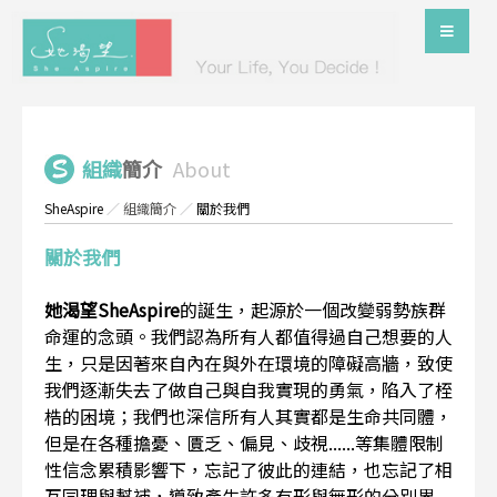
組織
簡介
About
SheAspire
／
組織簡介
／
關於我們
關於我們
她渴望SheAspire
的誕生，起源於一個改變弱勢族群
命運的念頭。我們認為所有人都值得過自己想要的人
生，只是因著來自內在與外在環境的障礙高牆，致使
我們逐漸失去了做自己與自我實現的勇氣，陷入了桎
梏的困境；我們也深信所有人其實都是生命共同體，
但是在各種擔憂、匱乏、偏見、歧視......等集體限制
性信念累積影響下，忘記了彼此的連結，也忘記了相
互同理與幫補，導致產生許多有形與無形的分別界