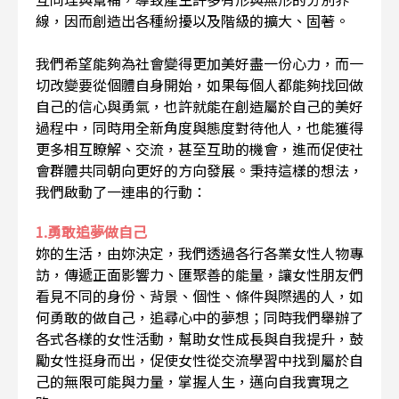
線，因而創造出各種紛擾以及階級的擴大、固著。
我們希望能夠為社會變得更加美好盡一份心力，而一
切改變要從個體自身開始，如果每個人都能夠找回做
自己的信心與勇氣，也許就能在創造屬於自己的美好
過程中，同時用全新角度與態度對待他人，也能獲得
更多相互瞭解、交流，甚至互助的機會，進而促使社
會群體共同朝向更好的方向發展。秉持這樣的想法，
我們啟動了一連串的行動：
1.勇敢追夢做自己
妳的生活，由妳決定，我們透過各行各業女性人物專
訪，傳遞正面影響力、匯聚善的能量，讓女性朋友們
看見不同的身份、背景、個性、條件與際遇的人，如
何勇敢的做自己，追尋心中的夢想；同時我們舉辦了
各式各樣的女性活動，幫助女性成長與自我提升，鼓
勵女性挺身而出，促使女性從交流學習中找到屬於自
己的無限可能與力量，掌握人生，邁向自我實現之