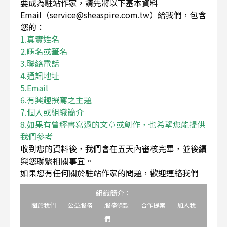
要成為駐站作家，請先將以下基本資料
Email（service@sheaspire.com.tw）給我們，包含
您的：
1.真實姓名
2.暱名或筆名
3.聯絡電話
4.通訊地址
5.Email
6.有興趣撰寫之主題
7.個人或組織簡介
8.如果有曾經書寫過的文章或創作，也希望您能提供
我們參考
收到您的資料後，我們會在五天內審核完畢，並後續
與您聯繫相關事宜。
如果您有任何關於駐站作家的問題，歡迎連絡我們
組織簡介：
關於我們
公益服務
服務條款
合作提案
加入我
們