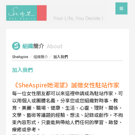
組織
簡介
About
SheAspire
／
組織簡介
／
加入我們
加入我們
《SheAspire她渴望》誠徵女性駐站作家
每一位女性朋友都可以來這裡申請成為駐站作家，可
以用個人或團體名義，分享您或您組織對時事、教
育、美麗、職場、健康、生活、心靈、理財、關係、
文學、藝術等議題的經驗、想法、記錄或創作，不拘
束內容形式，只要能夠帶給人們任何的學習、啟發、
療癒或參考。